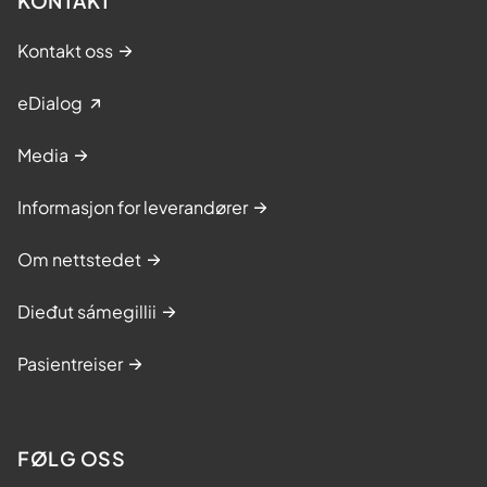
KONTAKT
t
e
Kontakt oss
n
s
eDialog
h
o
Media
s
e
Informasjon for leverandører
n
t
Om nettstedet
e
r
Dieđut sámegillii
o
k
Pasientreiser
o
k
k
FØLG OSS
e