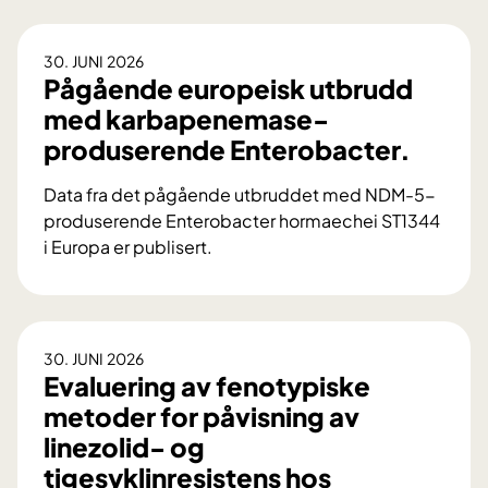
30. JUNI 2026
Pågående europeisk utbrudd
med karbapenemase-
produserende Enterobacter.
Data fra det pågående utbruddet med NDM-5-
produserende Enterobacter hormaechei ST1344
i Europa er publisert.
P
å
g
å
30. JUNI 2026
e
Evaluering av fenotypiske
n
metoder for påvisning av
d
linezolid- og
e
tigesyklinresistens hos
e