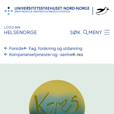
Hopp
til
innhold
LOGG INN
HELSENORGE
SØK
MENY
Forside
Fag, forskning og utdanning
Kompetansetjenester og -sentre
K-res