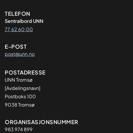
Kontaktinformasjon
TELEFON
Sentralbord UNN
77 62 60 00
E-POST
post@unn.no
Adresse
POSTADRESSE
UNN Tromsø
[Avdelingsnavn]
Postboks 100
9038 Tromsø
Organisasjon
ORGANISASJONSNUMMER
983 974 899