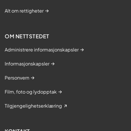
d
.
-
Alt om rettigheter
o
g
t
OM NETTSTEDET
i
g
Administrere informasjonskapsler
e
s
Informasjonskapsler
y
k
Personvern
l
i
Film, foto og lydopptak
n
r
Tilgjengelighetserklæring
e
s
i
s