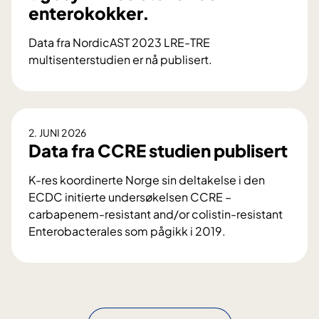
enterokokker.
u
r
Data fra NordicAST 2023 LRE-TRE
o
multisenterstudien er nå publisert.
p
E
e
v
i
a
s
l
k
2. JUNI 2026
u
Data fra CCRE studien publisert
u
e
t
r
K-res koordinerte Norge sin deltakelse i den
b
i
ECDC initierte undersøkelsen CCRE –
r
n
carbapenem-resistant and/or colistin-resistant
u
g
Enterobacterales som pågikk i 2019.
d
a
D
d
v
a
m
f
t
e
e
a
d
n
f