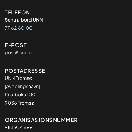
Kontaktinformasjon
TELEFON
Sentralbord UNN
77 62 60 00
E-POST
post@unn.no
Adresse
POSTADRESSE
UNN Tromsø
[Avdelingsnavn]
Postboks 100
9038 Tromsø
Organisasjon
ORGANISASJONSNUMMER
983 974 899