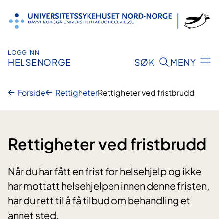
Hopp
til
innhold
LOGG INN
HELSENORGE
SØK
MENY
Forside
Rettigheter
Rettigheter ved fristbrudd
Rettigheter ved fristbrudd
Når du har fått en frist for helsehjelp og ikke
har mottatt helsehjelpen innen denne fristen,
har du rett til å få tilbud om behandling et
annet sted.