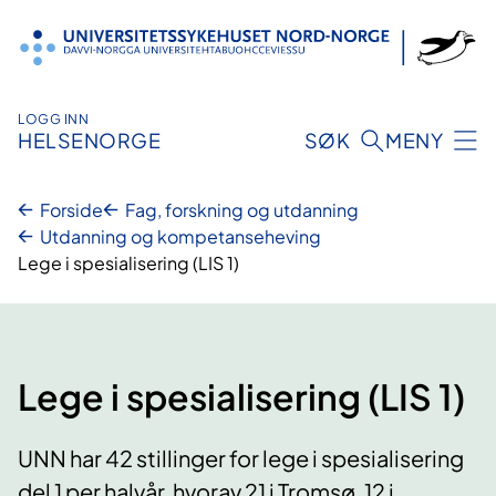
Hopp
til
innhold
LOGG INN
HELSENORGE
SØK
MENY
Forside
Fag, forskning og utdanning
Utdanning og kompetanseheving
Lege i spesialisering (LIS 1)
Lege i spesialisering (LIS 1)
UNN har 42 stillinger for lege i spesialisering
del 1 per halvår, hvorav 21 i Tromsø, 12 i