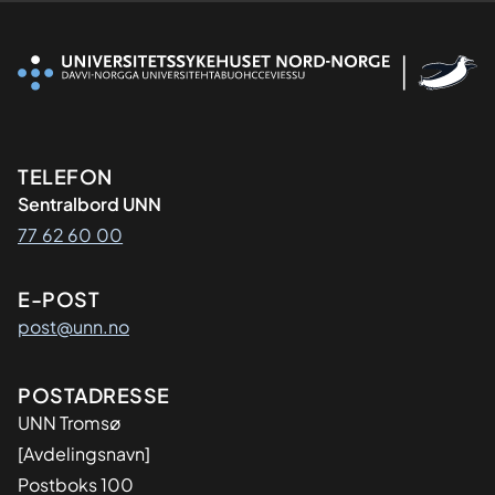
Kontaktinformasjon
TELEFON
Sentralbord UNN
77 62 60 00
E-POST
post@unn.no
Adresse
POSTADRESSE
UNN Tromsø
[Avdelingsnavn]
Postboks 100