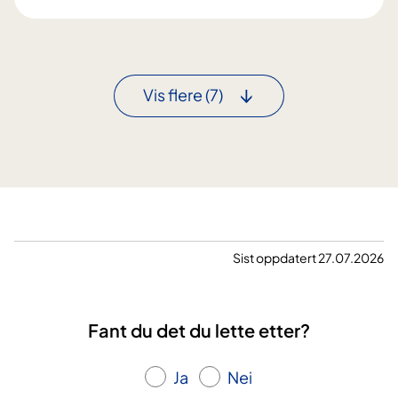
i
r
u
r
Vis flere
(7)
g
i
m
i
d
t
i
b
Sist oppdatert 27.07.2026
l
i
n
Fant du det du lette etter?
k
e
Ja
Nei
n