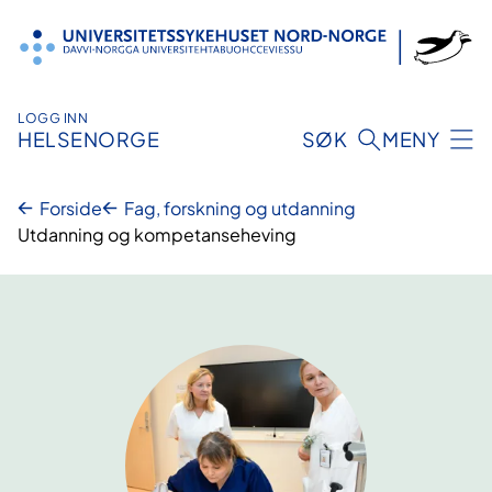
Hopp
til
innhold
LOGG INN
HELSENORGE
SØK
MENY
Forside
Fag, forskning og utdanning
Utdanning og kompetanseheving