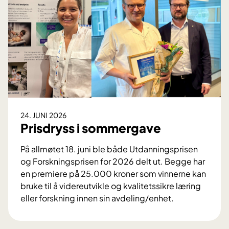
i
r
e
r
t
a
v
L
I
24. JUNI 2026
S
Prisdryss i sommergave
-
h
På allmøtet 18. juni ble både Utdanningsprisen
v
og Forskningsprisen for 2026 delt ut. Begge har
e
en premiere på 25.000 kroner som vinnerne kan
r
bruke til å videreutvikle og kvalitetssikre læring
d
eller forskning innen sin avdeling/enhet.
a
P
g
r