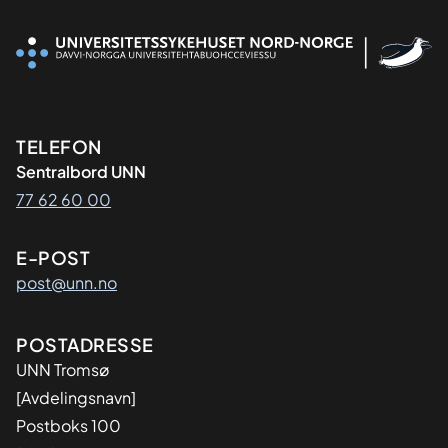
Kontaktinformasjon
TELEFON
Sentralbord UNN
77 62 60 00
E-POST
post@unn.no
Adresse
POSTADRESSE
UNN Tromsø
[Avdelingsnavn]
Postboks 100