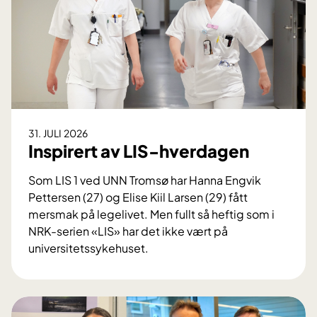
31. JULI 2026
Inspirert av LIS-hverdagen
Som LIS 1 ved UNN Tromsø har Hanna Engvik
Pettersen (27) og Elise Kiil Larsen (29) fått
mersmak på legelivet. Men fullt så heftig som i
NRK-serien «LIS» har det ikke vært på
universitetssykehuset.
I
n
s
p