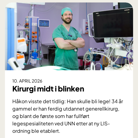
e
i
n
s
d
r
y
s
s
i
s
o
m
10. APRIL 2026
m
Kirurgi midt i blinken
e
r
Håkon visste det tidlig: Han skulle bli lege! 34 år
g
gammel er han ferdig utdannet generellkirurg,
a
og blant de første som har fullført
v
legespesialiteten ved UNN etter at ny LIS-
e
ordning ble etablert.
K