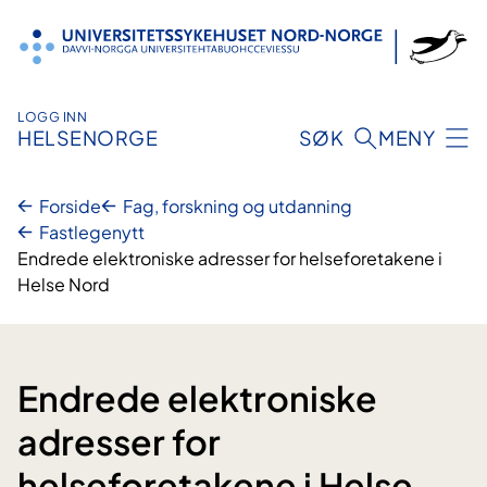
Hopp
til
innhold
LOGG INN
HELSENORGE
SØK
MENY
Forside
Fag, forskning og utdanning
Fastlegenytt
Endrede elektroniske adresser for helseforetakene i
Helse Nord
Endrede elektroniske
adresser for
helseforetakene i Helse