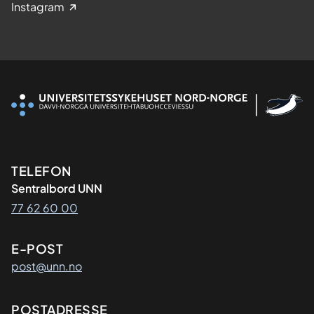
Instagram
Kontaktinformasjon
TELEFON
Sentralbord UNN
77 62 60 00
E-POST
post@unn.no
Adresse
POSTADRESSE