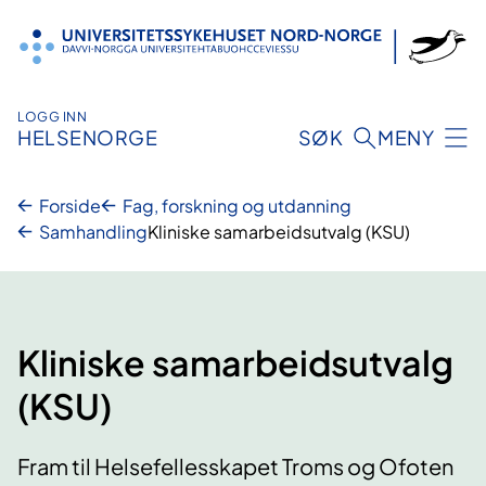
Hopp
til
innhold
LOGG INN
HELSENORGE
SØK
MENY
Forside
Fag, forskning og utdanning
Samhandling
Kliniske samarbeidsutvalg (KSU)
Kliniske samarbeidsutvalg
(KSU)
Fram til Helsefellesskapet Troms og Ofoten