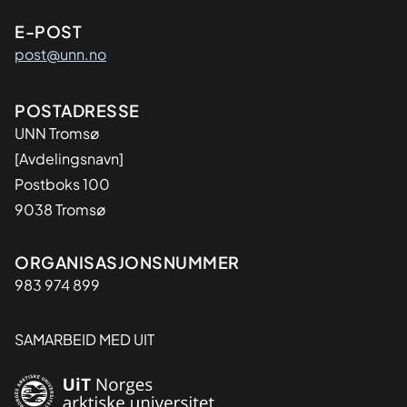
E-POST
post@unn.no
Adresse
POSTADRESSE
UNN Tromsø
[Avdelingsnavn]
Postboks 100
9038 Tromsø
Organisasjon
ORGANISASJONSNUMMER
983 974 899
SAMARBEID MED UIT