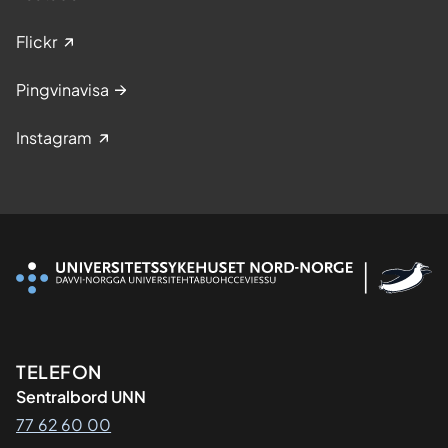
Flickr
Pingvinavisa
Instagram
Kontaktinformasjon
TELEFON
Sentralbord UNN
77 62 60 00