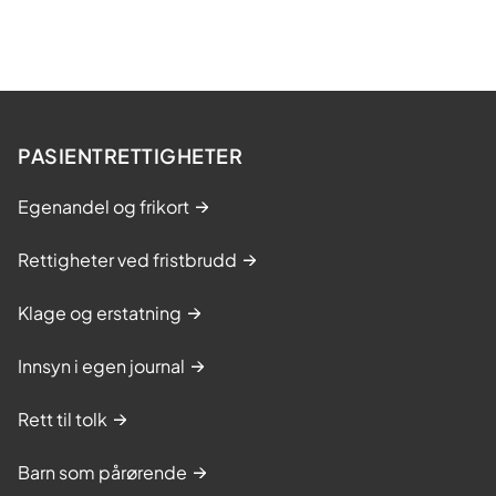
2
6
PASIENTRETTIGHETER
Egenandel og frikort
Rettigheter ved fristbrudd
Klage og erstatning
Innsyn i egen journal
Rett til tolk
Barn som pårørende