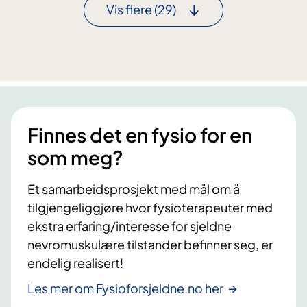
e
Vis flere
(29)
i
n
o
t
t
e
e
r
r
t
a
i
p
l
i
Finnes det en fysio for en
f
k
o
som meg?
u
r
r
s
Et samarbeidsprosjekt med mål om å
s
k
tilgjengeliggjøre hvor fysioterapeuter med
p
n
ekstra erfaring/interesse for sjeldne
å
i
H
nevromuskulære tilstander befinner seg, er
n
a
endelig realisert!
g
u
s
Les mer om Fysioforsjeldne.no her
k
s