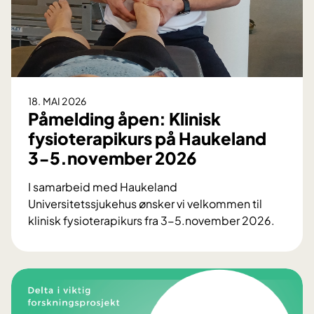
a
c
e
b
o
o
18. MAI 2026
k
Påmelding åpen: Klinisk
fysioterapikurs på Haukeland
3-5.november 2026
I samarbeid med Haukeland
Universitetssjukehus ønsker vi velkommen til
klinisk fysioterapikurs fra 3-5.november 2026.
P
å
m
e
l