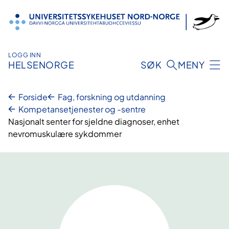
Hopp
til
innhold
LOGG INN
HELSENORGE
SØK
MENY
Forside
Fag, forskning og utdanning
Kompetansetjenester og -sentre
Nasjonalt senter for sjeldne diagnoser, enhet
nevromuskulære sykdommer