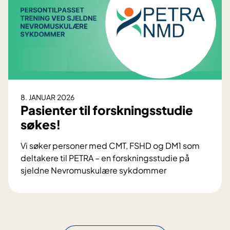
d
i
n
g
å
p
e
n
8. JANUAR 2026
:
Pasienter til forskningsstudie
K
søkes!
l
i
Vi søker personer med CMT, FSHD og DM1 som
n
deltakere til PETRA – en forskningsstudie på
i
sjeldne Nevromuskulære sykdommer
s
P
k
a
f
s
y
i
s