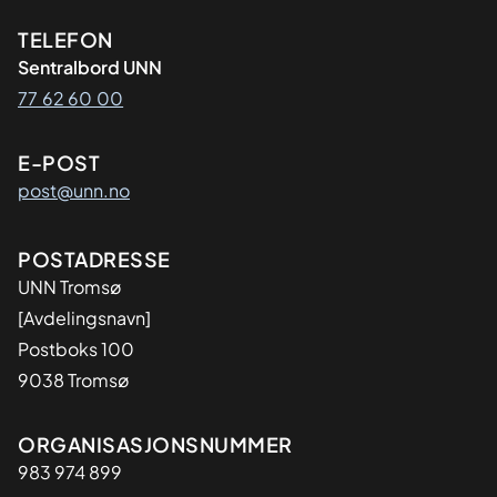
Kontaktinformasjon
TELEFON
Sentralbord UNN
77 62 60 00
E-POST
post@unn.no
Adresse
POSTADRESSE
UNN Tromsø
[Avdelingsnavn]
Postboks 100
9038 Tromsø
Organisasjon
ORGANISASJONSNUMMER
983 974 899