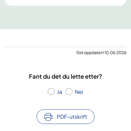
e
t
l
u
a
d
n
i
d
e
3
s
-
ø
5
k
Sist oppdatert 10.06.2026
.
e
n
s
o
!
Fant du det du lette etter?
v
e
Ja
Nei
m
b
e
r
PDF-utskrift
2
0