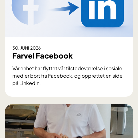
30. JUNI 2026
Farvel Facebook
Vår enhet har flyttet vår tilstedeværelse i sosiale
medier bort fra Facebook, og opprettet en side
på LinkedIn.
F
a
r
v
e
l
F