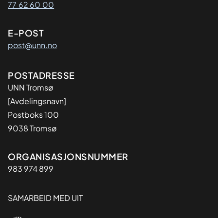
77 62 60 00
E-POST
post@unn.no
Adresse
POSTADRESSE
UNN Tromsø
[Avdelingsnavn]
Postboks 100
9038 Tromsø
Organisasjon
ORGANISASJONSNUMMER
983 974 899
SAMARBEID MED UIT