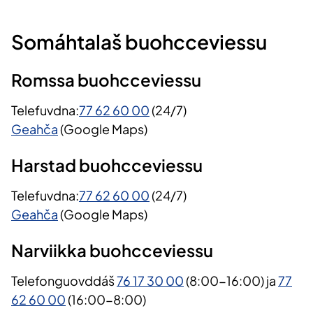
Somáhtalaš buohcceviessu ​
Romssa buohcceviessu
Telefuvdna:
77 62 60 00
(24/7)
Geahča
(Google Maps)
Harstad buohcceviessu
Telefuvdna:
77 62 60 00
(24/7)
Geahča
(Google Maps)
Narviikka buohcceviessu
Telefonguovddáš
76 17 30 00
(8:00-16:00) ja
77
62 60 00
(16:00-8:00)