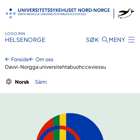
Hopp
til
innhold
LOGG INN
HELSENORGE
SØK
MENY
Forside
Om oss
Davvi-Norgga universitehta­buohcceviessu
Norsk
Sámi