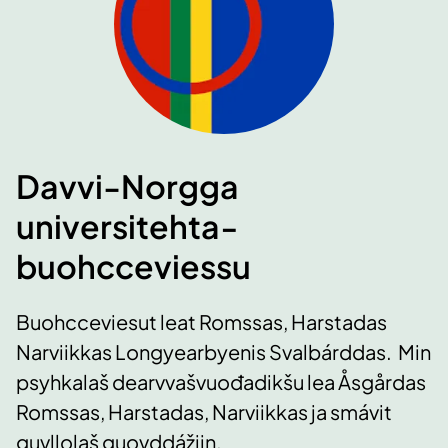
Davvi-Norgga
universitehta­
buohcceviessu
Buohcceviesut leat Romssas, Harstadas
Narviikkas Longyearbyenis Svalbárddas. Min
psyhkalaš dearvvašvuođadikšu lea Åsgårdas
Romssas, Harstadas, Narviikkas ja smávit
guvllolaš guovddážiin.