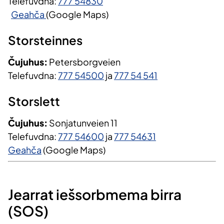
Telefuvdna:
777 54830
Geahča
(Google Maps)
Storsteinnes
Čujuhus:
Petersborgveien
Telefuvdna:
777 54500
ja
777 54 541
Storslett
Čujuhus:
Sonjatunveien 11
Telefuvdna:
777 54600
ja
777 54631
Geahča
(Google Maps)
Jearrat iešsorbmema​ birra
(SOS)