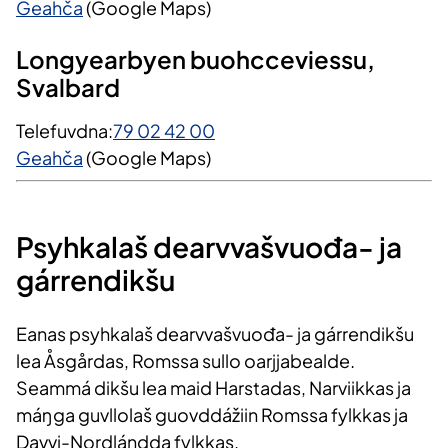
Geahča
(Google Maps)
Longyearbyen buohcceviessu,
Svalbard
Telefuvdna:
79 02 42 00
Geahča
(Google Maps)
Psyhkalaš dearvvašvuođa- ja
gárrendikšu
Eanas psyhkalaš dearvvašvuođa- ja gárrendikšu
lea Åsgårdas, Romssa sullo oarjjabealde.
Seammá dikšu lea maid Harstadas, Narviikkas ja
máŋga guvllolaš guovddážiin Romssa fylkkas ja
Davvi-Nordlándda fylkkas.