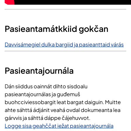
Pasieanta​mátkkiid gokčan
Davvisámegiel dulka bargiid ja pasieanttaid várás
Pasieantajournála
Dán siiddus oainnát dihto sisdoalu
pasieantajournálas ja guđemuš
buohcciviessobargit leat bargat daiguin. Muitte
ahte sáhttá ádjánit veahá ovdal dokumeanta lea
gárvvis ja sáhttá dáppe čájehuvvot.
Logge sisa geahččat iežat pasieantajournála