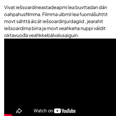
Vivat iešsoardineastadeapmi lea buvttadan dán
oahpahusfilmma. Filmma ulbmil lea fuomášuhttit
movt sáhttá áicát iešsoardinjurdagiid , jearahit
iešsoardima birra ja movt veahkeha nuppi váldit
oktavuođa veahkkebálvalusaiguin.