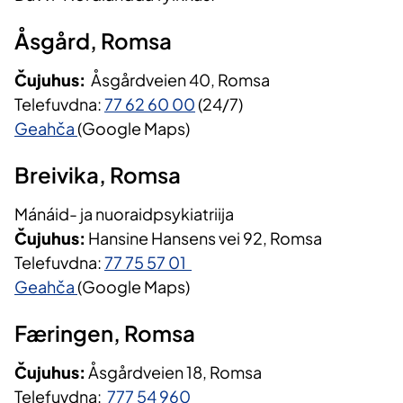
Åsgård, Romsa
Čujuhus:
Åsgårdveien 40, Romsa
Telefuvdna:
77 62 60 00
(24/7)
Geahča
(Google Maps)
Breivika, Romsa
Mánáid- ja nuoraidpsykiatriija
Čujuhus:
Hansine Hansens vei 92, Romsa
Telefuvdna:
77 75 57 01
Geahča
(Google Maps)
Færingen, Romsa
Čujuhus:
Åsgårdveien 18, Romsa
Telefuvdna:
777 54 960