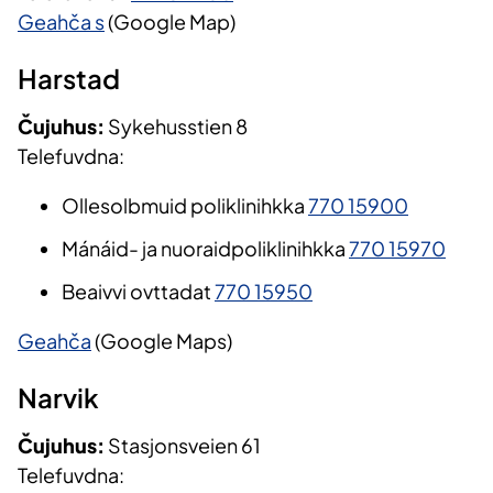
Geahča s
(Google Map)
Harstad
Čujuhus:
Sykehusstien 8
Telefuvdna:
Ollesolbmuid poliklinihkka
770 15900
Mánáid- ja nuoraidpoliklinihkka
770 15970
Beaivvi ovttadat
770 15950
Geahča
(Google Maps)
Narvik
Čujuhus:
Stasjonsveien 61
Telefuvdna: