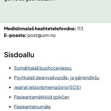
Medisiinnalaš heahtetelefovdna:
113
E-poasta:
post@unn.no
Sisdoallu
Somáhtalaš buohcceviessu ​
Psyhkalaš dearvvašvuođa- ja gárrendikšu
Jearrat iešsorbmema​ birra (SOS)
Pasieanta​mátkkiid gokčan
Pasieantajournála