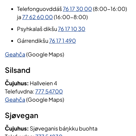
Telefonguovddáš
76 17 30 00
(8:00-16:00)
ja
77 62 60 00
(16:00-8:00)
Psyhkalaš dikšu
76 17 10 30
Gárrendikšu
76 17 1 490
Geahča
(Google Maps)
Silsand
Čujuhus:
Hallveien 4
Telefuvdna:
777 54700
Geahča
(Google Maps)
Sjøvegan
Čujuhus:
Sjøveganis báŋkku buohta