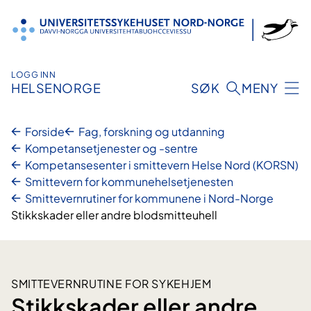
Hopp
til
innhold
LOGG INN
HELSENORGE
SØK
MENY
Forside
Fag, forskning og utdanning
Kompetansetjenester og -sentre
Kompetansesenter i smittevern Helse Nord (KORSN)​
Smittevern for kommune­­helsetjenesten
Smittevernrutiner for kommunene i Nord-Norge
Stikkskader eller andre blodsmitteuhell
SMITTEVERNRUTINE FOR SYKEHJEM
Stikkskader eller andre