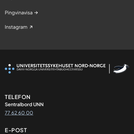
Pingvinavisa
Instagram
Kontaktinformasjon
TELEFON
Sentralbord UNN
77 62 60 00
E-POST