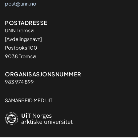
post@unn.no
Adresse
POSTADRESSE
UNN Tromsø
[Avdelingsnavn]
Postboks 100
9038 Tromsø
Organisasjon
ORGANISASJONSNUMMER
983 974 899
SAMARBEID MED UIT