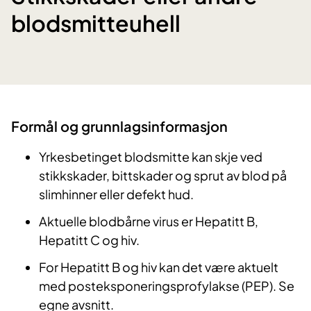
blodsmitteuhell
Formål og grunnlagsinformasjon
​Yrkesbetinget blodsmitte kan skje ved
stikkskader, bittskader og sprut av blod på
slimhinner eller defekt hud.
Aktuelle blodbårne virus er Hepatitt B,
Hepatitt C og hiv.
For Hepatitt
B og
hiv
kan det være aktuelt
med pos
t
eksponeringsprofylak
se (PEP)
.
Se
eg
ne
avsnitt
.