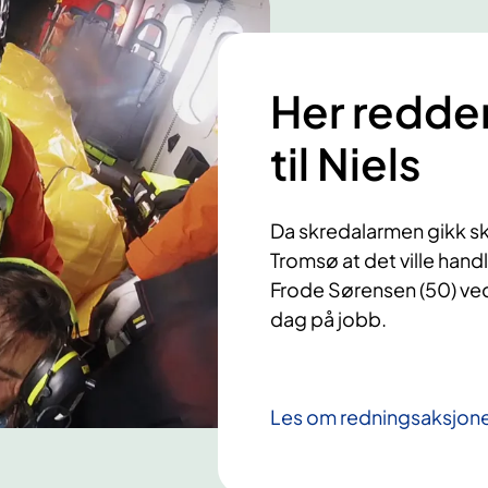
r
i
t
e
Her redde
r
e
til Niels
f
i
s
Da skredalarmen gikk sk
k
Tromsø at det ville hand
o
Frode Sørensen (50) ve
g
dag på jobb.
m
e
l
k
Les om redningsaksjon