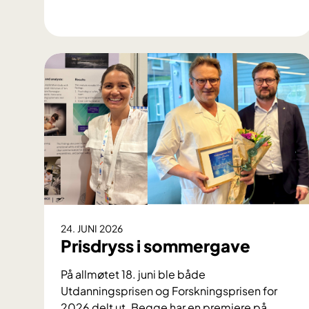
I
n
s
p
i
r
e
r
t
a
v
L
I
24. JUNI 2026
S
Prisdryss i sommergave
-
h
På allmøtet 18. juni ble både
v
Utdanningsprisen og Forskningsprisen for
e
2026 delt ut. Begge har en premiere på