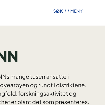
SØK
MENY
UNN
UNNs mange tusen ansatte i
gyearbyen og rundt i distriktene.
ngfold, forskningsaktivitet og
lthet er blant det som presenteres.