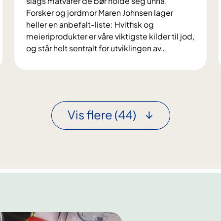
slags matvarer de bør holde seg unna.
n
Forsker og jordmor Maren Johnsen lager
g
heller en anbefalt-liste: Hvitfisk og
f
meieriprodukter er våre viktigste kilder til jod,
o
og står helt sentralt for utviklingen av
…
r
G
l
r
i
a
v
v
e
i
Vis flere
(44)
t
d
!
e
b
ø
r
p
r
i
o