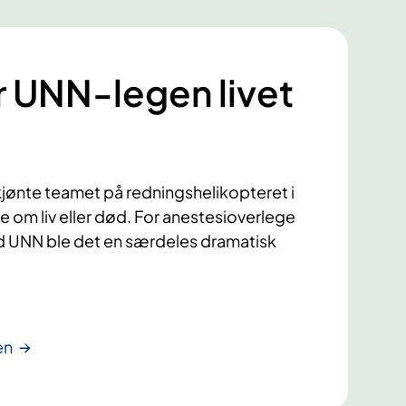
r
e
s
v
r UNN-legen livet
i
k
t
jønte teamet på redningshelikopteret i
le om liv eller død. For anestesioverlege
d UNN ble det en særdeles dramatisk
en