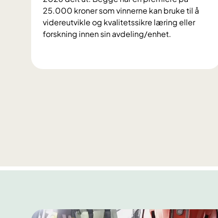
r
25.000 kroner som vinnerne kan bruke til å
d
videreutvikle og kvalitetssikre læring eller
a
forskning innen sin avdeling/enhet.
g
e
P
n
r
i
s
d
r
y
s
s
i
s
o
m
m