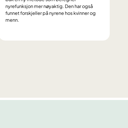
i
nyrefunksjon mer nøyaktig. Den har også
d
funnet forskjeller på nyrene hos kvinner og
e
menn.
n
s
F
h
o
e
r
l
d
s
y
e
p
h
e
e
r
l
s
t
e
e
g
r
i
n
y