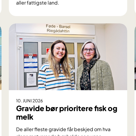
aller fattigste land.
E
n
o
p
p
l
e
v
e
l
s
e
o
10. JUNI 2026
g
Gravide bør prioritere fisk og
l
melk
æ
r
De aller fleste gravide får beskjed om hva
i