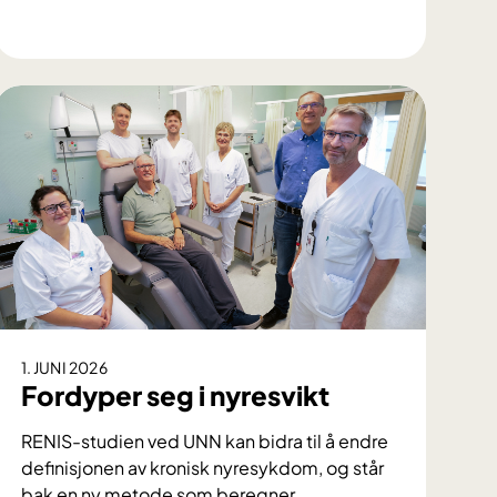
F
r
a
s
t
u
d
e
n
t
t
i
l
1. JUNI 2026
f
Fordyper seg i nyresvikt
r
a
RENIS-studien ved UNN kan bidra til å endre
m
definisjonen av kronisk nyresykdom, og står
t
bak en ny metode som beregner