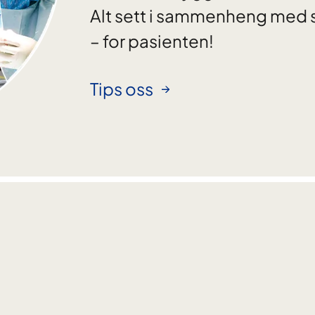
Alt sett i sammenheng med 
– for pasienten!
Tips oss