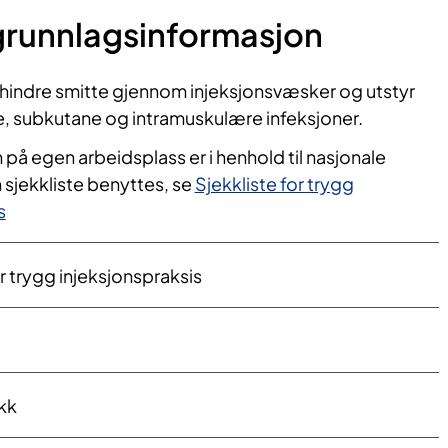
 grunnlagsinformasjon
rhindre smitte gjennom injeksjonsvæsker og utstyr
e, subkutane og intramuskulære infeksjoner.
 på egen arbeidsplass er i henhold til nasjonale
 sjekkliste benyttes, se
Sjekkliste for trygg
s
r trygg injeksjonspraksis
kk