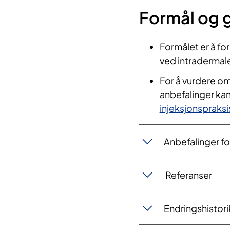
​Formål og
Formålet er å fo
ved intradermal
For å vurdere om
anbefalinger kan
injeksjonspraksi
Anbefalinger fo
​ Referanser
Endringshistori