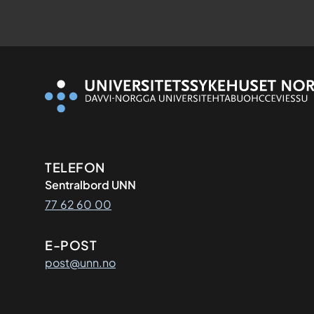
Kontaktinformasjon
TELEFON
Sentralbord UNN
77 62 60 00
E-POST
post@unn.no