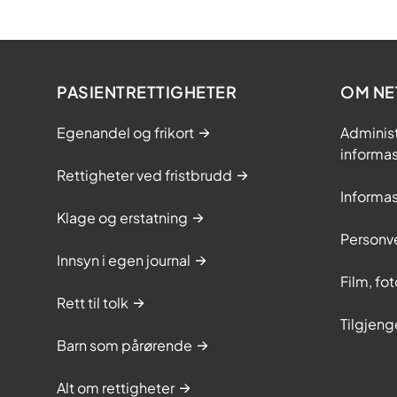
PASIENTRETTIGHETER
OM NE
Egenandel og frikort
Adminis
informa
Rettigheter ved fristbrudd
Informa
Klage og erstatning
Personv
Innsyn i egen journal
Film, fo
Rett til tolk
Tilgjeng
Barn som pårørende
Alt om rettigheter