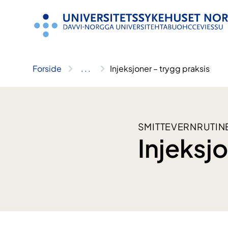
Hopp
til
innhold
Forside
..
.
Injeksjoner – trygg praksis
SMITTEVERNRUTIN
Injeksjo