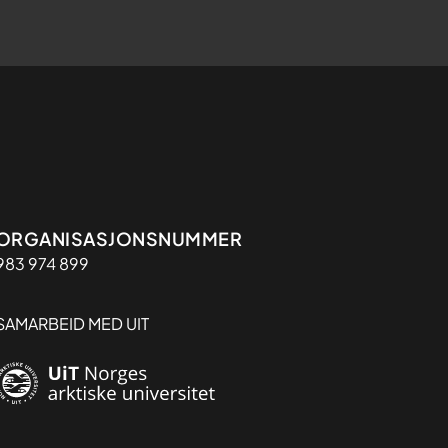
Organisasjon
ORGANISASJONSNUMMER
983 974 899
SAMARBEID MED UIT