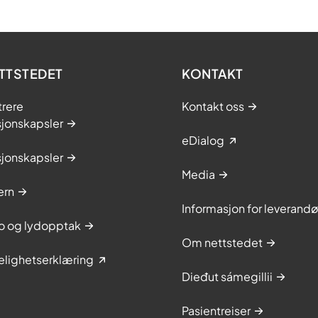
TTSTEDET
KONTAKT
trere
Kontakt oss
sjonskapsler
eDialog
sjonskapsler
Media
ern
Informasjon for leverandø
to og lydopptak
Om nettstedet
elighetserklæring
Dieđut sámegillii
Pasientreiser