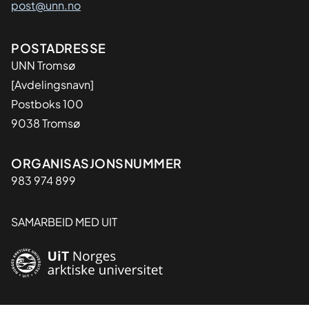
post@unn.no
Adresse
POSTADRESSE
UNN Tromsø
[Avdelingsnavn]
Postboks 100
9038 Tromsø
Organisasjon
ORGANISASJONSNUMMER
983 974 899
SAMARBEID MED UIT