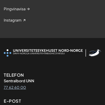
Pingvinavisa
Instagram
Kontaktinformasjon
TELEFON
Sentralbord UNN
77 62 60 00
E-POST