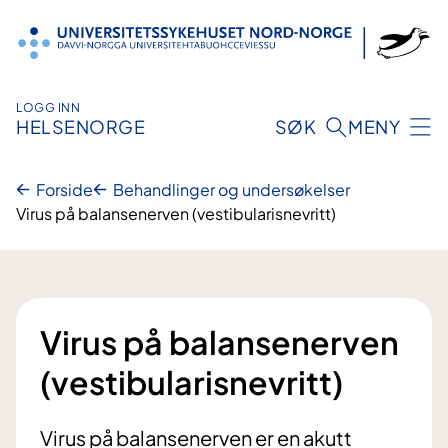
Hopp
til
innhold
LOGG INN
HELSENORGE
SØK
MENY
Forside
Behandlinger og undersøkelser
Virus på balansenerven (vestibularisnevritt)
Virus på balansenerven
(vestibularisnevritt)
Virus på balansenerven er en akutt