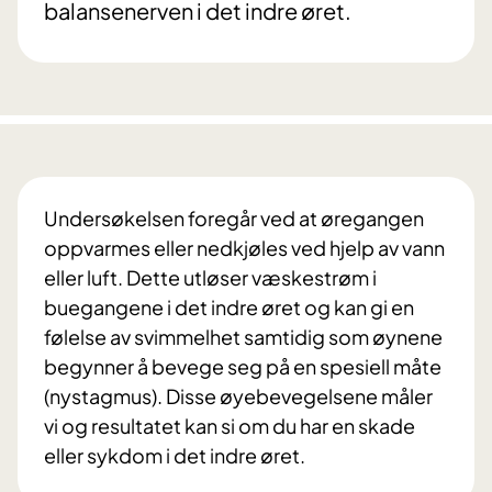
balansenerven i det indre øret.
Undersøkelsen foregår ved at øregangen
oppvarmes eller nedkjøles ved hjelp av vann
eller luft. Dette utløser væskestrøm i
buegangene i det indre øret og kan gi en
følelse av svimmelhet samtidig som øynene
begynner å bevege seg på en spesiell måte
(nystagmus). Disse øyebevegelsene måler
vi og resultatet kan si om du har en skade
eller sykdom i det indre øret.