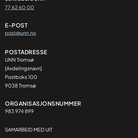
77 62 60 00
E-POST
post@unn.no
Adresse
POSTADRESSE
UNN Tromsø
[Avdelingsnavn]
Postboks 100
9038 Tromsø
Organisasjon
ORGANISASJONSNUMMER
983 974 899
SAMARBEID MED UIT