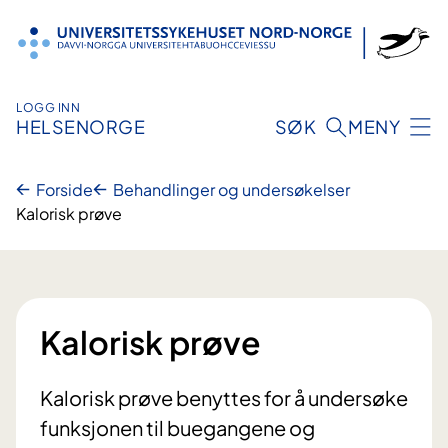
Hopp
til
innhold
LOGG INN
HELSENORGE
SØK
MENY
Forside
Behandlinger og undersøkelser
Kalorisk prøve
Kalorisk prøve
Kalorisk prøve benyttes for å undersøke
funksjonen til buegangene og