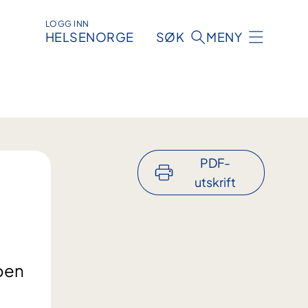
LOGG INN
HELSENORGE
SØK
MENY
PDF-
utskrift
noen