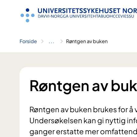
Hopp
til
innhold
Forside
..
.
Røntgen av buken
Røntgen av bu
Røntgen av buken brukes for å
Undersøkelsen kan gi nyttig inf
ganger erstatte mer omfattend