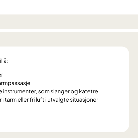
l å:
er
tarmpassasje
e instrumenter, som slanger og katetre
tarm eller fri luft i utvalgte situasjoner