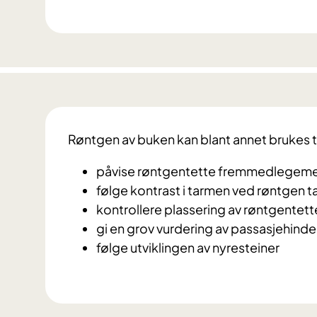
Røntgen av buken kan blant annet brukes ti
påvise røntgentette fremmedlegem
følge kontrast i tarmen ved røntgen 
kontrollere plassering av røntgentett
gi en grov vurdering av passasjehinder i 
følge utviklingen av nyresteiner