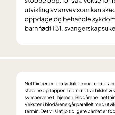
stoppe opp, for så å vokse for f
utvikling av arrvev som kan skad
oppdage og behandle sykdommen
barn født i 31. svangerskapsuke 
Netthinnen er den lysfølsomme membranen 
stavene og tappene som mottar bildet vi s
synsnervene til hjernen.
Blodårene i netthi
Veksten i blodårene går parallelt med utvik
termin. Det vil si at jo tidligere barnet er f