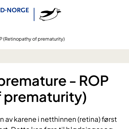
P (Retinopathy of prematurity)
 premature - ROP
 prematurity)
av karene i netthinnen (retina) først