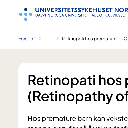
Hopp
til
innhold
Forside
..
.
Retinopati hos premature - RO
Retinopati hos
(Retinopathy of
Hos premature barn kan veksten 