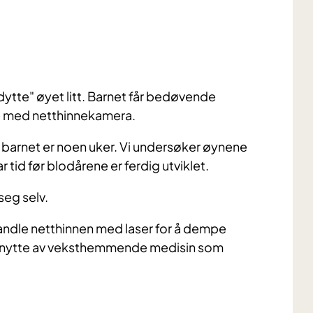
dytte" øyet litt. Barnet får bedøvende
de med netthinnekamera.
r barnet er noen uker. Vi undersøker øynene
ar tid før blodårene er ferdig utviklet.
seg selv.
ndle netthinnen med laser for å dempe
a nytte av veksthemmende medisin som