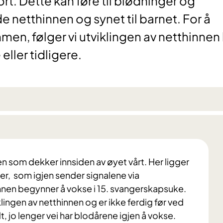
ort. Dette kan føre til blødninger og
e netthinnen og synet til barnet. For å
, følger vi utviklingen av netthinnen
eller tidligere.
som dekker innsiden av øyet vårt. Her ligger
er, som igjen sender signalene via
nnen begynner å vokse i 15. svangerskapsuke.
lingen av netthinnen og er ikke ferdig før ved
ødt, jo lenger vei har blodårene igjen å vokse.