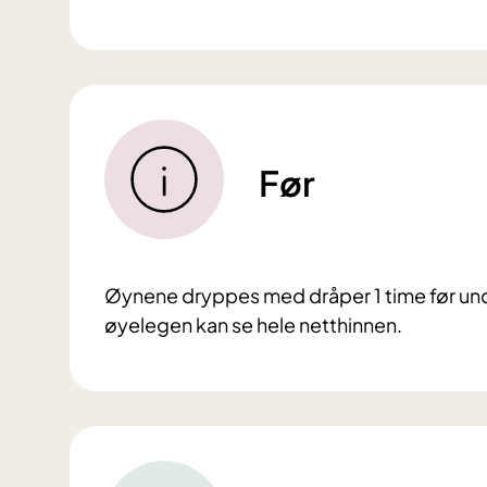
Før
Øynene dryppes med dråper 1 time før unde
øyelegen kan se hele netthinnen.