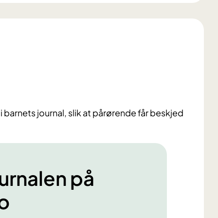
i barnets journal, slik at pårørende får beskjed
urnalen på
o