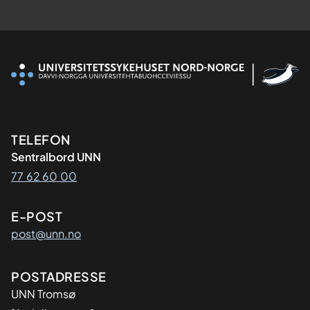
Kontaktinformasjon
TELEFON
Sentralbord UNN
77 62 60 00
E-POST
post@unn.no
Adresse
POSTADRESSE
UNN Tromsø