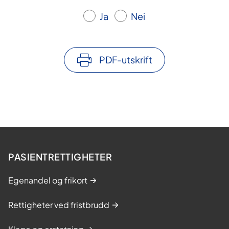
y
Ja
Nei
e
U
N
N
PDF-utskrift
Å
s
g
å
r
d
PASIENTRETTIGHETER
Egenandel og frikort
Rettigheter ved fristbrudd