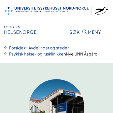
Hopp
til
innhold
LOGG INN
HELSENORGE
SØK
MENY
Forside
Avdelinger og steder
Psykisk helse- og rusklinikken
Nye UNN Åsgård