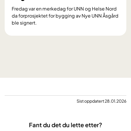
g
Fredag var en merkedag for UNN og Helse Nord
b
da forprosjektet for bygging av Nye UNN Åsgård
y
ble signert.
g
E
g
t
e
t
p
s
r
t
o
e
s
g
j
n
e
æ
k
r
t
m
Sist oppdatert 28.01.2026
e
r
e
Fant du det du lette etter?
n