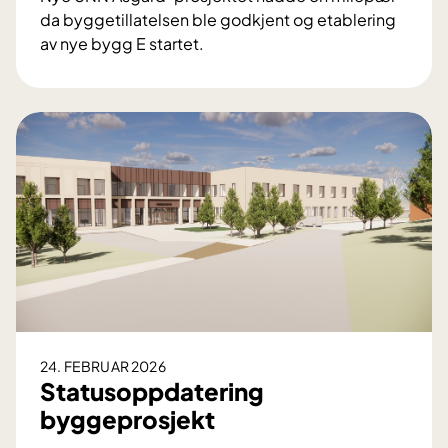
da byggetillatelsen ble godkjent og etablering
av nye bygg E startet.
E
n
d
e
l
i
g
e
r
v
i
i
g
24. FEBRUAR 2026
a
Statusoppdatering
n
byggeprosjekt
g