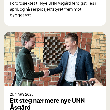
!
Forprosjektet til Nye UNN Åsgård ferdigstilles i
april, og nå ser prosjektstyret frem mot
byggestart.
S
t
a
t
u
s
o
p
p
d
a
t
e
21. MARS 2025
r
Ett steg nærmere nye UNN
i
Åsgård
n