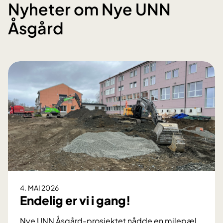
Nyheter om Nye UNN
Åsgård
4. MAI 2026
Endelig er vi i gang!
Nye UNN Åsgård-prosjektet nådde en milepæl