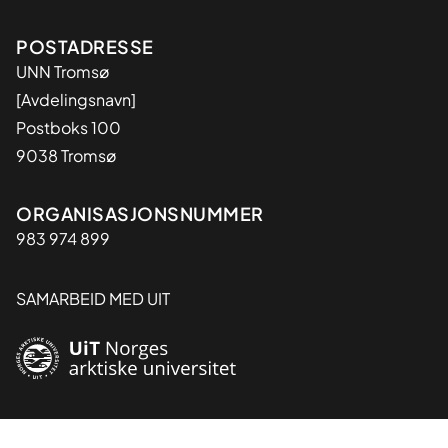
Adresse
POSTADRESSE
UNN Tromsø
[Avdelingsnavn]
Postboks 100
9038 Tromsø
Organisasjon
ORGANISASJONSNUMMER
983 974 899
SAMARBEID MED UIT