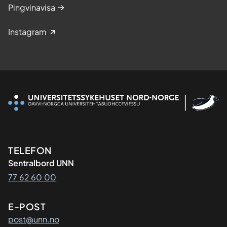
Pingvinavisa
Instagram
Kontaktinformasjon
TELEFON
Sentralbord UNN
77 62 60 00
E-POST
post@unn.no