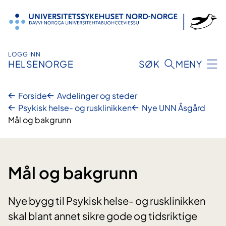
Hopp
til
innhold
LOGG INN
HELSENORGE
SØK
MENY
Forside
Avdelinger og steder
Psykisk helse- og rusklinikken
Nye UNN Åsgård
Mål og bakgrunn
Mål og bakgrunn
Nye bygg til Psykisk helse- og rusklinikken
skal blant annet sikre gode og tidsriktige