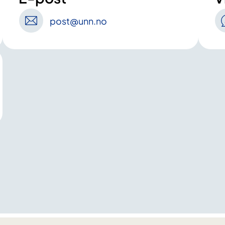
post
@unn
.no