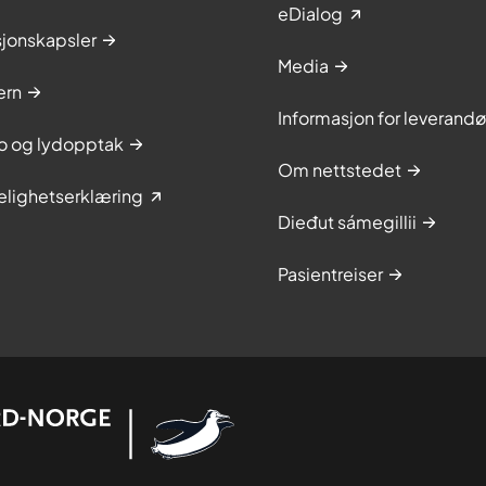
eDialog
sjonskapsler
Media
ern
Informasjon for leverandø
to og lydopptak
Om nettstedet
elighetserklæring
Dieđut sámegillii
Pasientreiser