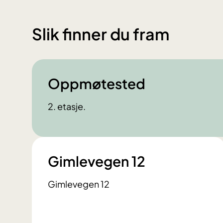
Slik finner du fram
Oppmøtested
2. etasje.
Gimlevegen 12
Gimlevegen 12