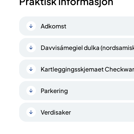
Praktisk informasjon
Adkomst
Davvisámegiel dulka (nordsamisk
Kartleggingsskjemaet Checkware 
Parkering
Verdisaker