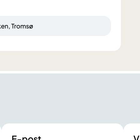
ken, Tromsø
E-post
V