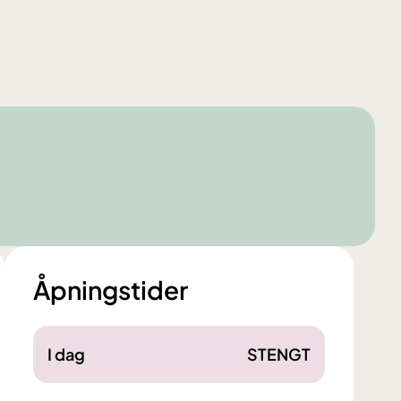
Åpningstider
I dag
STENGT