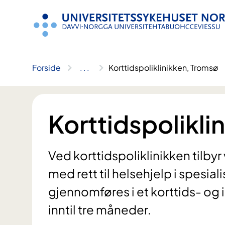
Hopp
til
innhold
Forside
..
.
Korttidspoliklinikken, Tromsø
Korttidspolikli
Ved korttidspoliklinikken tilbyr
med rett til helsehjelp i spesia
gjennomføres i et korttids- og
inntil tre måneder.