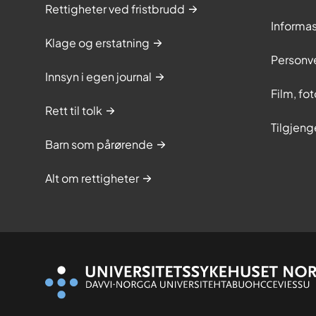
Rettigheter ved fristbrudd
Informa
Klage og erstatning
Personv
Innsyn i egen journal
Film, fo
Rett til tolk
Tilgjeng
Barn som pårørende
Alt om rettigheter