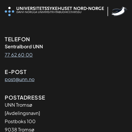
Kontaktinformasjon
TELEFON
Sentralbord UNN
77 62 60 00
E-POST
post@unn.no
Adresse
POSTADRESSE
UNN Tromsø
[Avdelingsnavn]
Postboks 100
9038 Tromsø