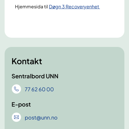
Hjemmesida til
Døgn 3 Recoveryenhet
Kontakt
Sentralbord UNN
77 62 60 00
E-post
post
@unn
.no