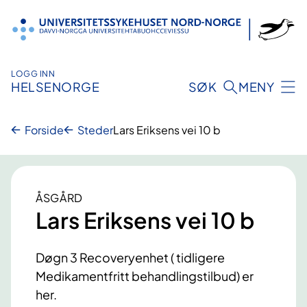
Hopp
til
innhold
LOGG INN
HELSENORGE
SØK
MENY
Forside
Steder
Lars Eriksens vei 10 b
ÅSGÅRD
Lars Eriksens vei 10 b
Døgn 3 Recoveryenhet ( tidligere
Medikamentfritt behandlingstilbud) er
her.