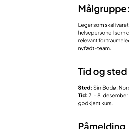
Målgruppe
Leger som skal ivare
helsepersonell som del
relevant for traumel
nyfødt-team.
Tid og sted
Sted:
SimBodø, Nor
Tid:
7. – 8. desember
godkjent kurs.
Påmelding