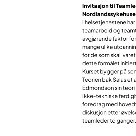
Invitasjon til Teaml
Nordlandssykehuset
I helsetjenestene har
teamarbeid og teamtr
avgjørende faktor fo
mange ulike utdannin
for de som skal ivare
dette formålet initier
Kurset bygger på sent
Teorien bak Salas et a
Edmondson sin teori 
Ikke-tekniske ferdigh
foredrag med hovedf
diskusjon etter øvelse
teamleder to ganger