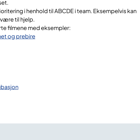
set.
ritering i henhold til ABCDE i team. Eksempelvis kan
være til hjelp.
rte filmene med eksempler:
et og prebire
ubasjon