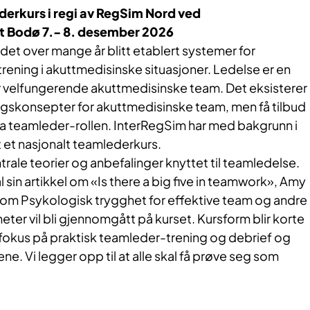
ederkurs i regi av RegSim Nord ved
 Bodø 7.- 8. desember 2026
 det over mange år blitt etablert systemer for
ening i akuttmedisinske situasjoner. Ledelse er en
r velfungerende akuttmedisinske team. Det eksisterer
gskonsepter for akuttmedisinske team, men få tilbud
ta teamleder-rollen. InterRegSim har med bakgrunn i
t et nasjonalt teamlederkurs.
rale teorier og anbefalinger knyttet til teamledelse.
l sin artikkel om «Is there a big five in teamwork», Amy
om Psykologisk trygghet for effektive team og andre
eter vil bli gjennomgått på kurset. Kursform blir korte
okus på praktisk teamleder-trening og debrief og
ne. Vi legger opp til at alle skal få prøve seg som
.