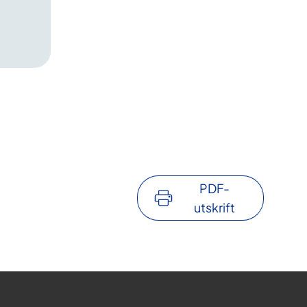
PDF-
utskrift