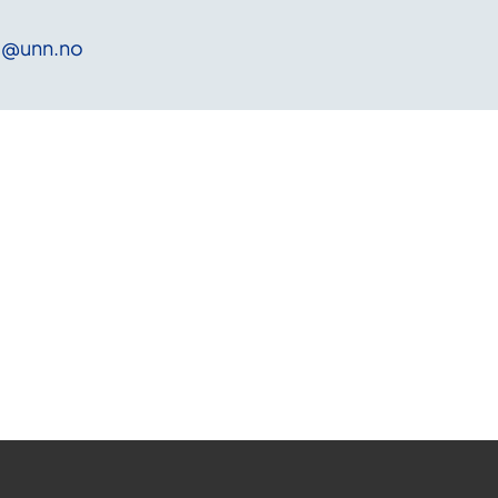
N
@unn
.no