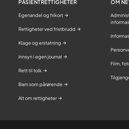
PASIENTRETTIGHETER
OM NE
Egenandel og frikort
Adminis
informa
Rettigheter ved fristbrudd
Informa
Klage og erstatning
Personv
Innsyn i egen journal
Film, fo
Rett til tolk
Tilgjeng
Barn som pårørende
Alt om rettigheter