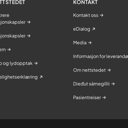
TTSTEDET
KONTAKT
trere
Kontakt oss
sjonskapsler
eDialog
sjonskapsler
Media
ern
Informasjon for leverandø
to og lydopptak
Om nettstedet
elighetserklæring
Dieđut sámegillii
Pasientreiser