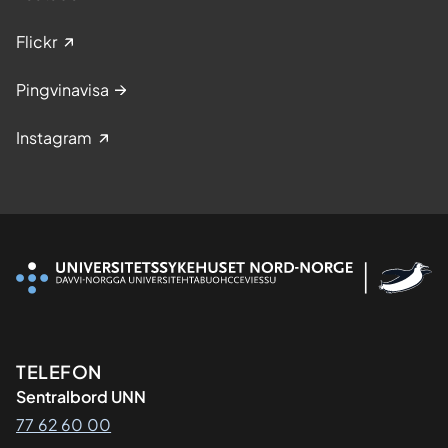
Flickr
Pingvinavisa
Instagram
Kontaktinformasjon
TELEFON
Sentralbord UNN
77 62 60 00