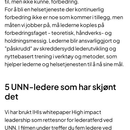
til, men ikke kunne, forbedring.
For å bli en helsetjeneste der kontinuerlig
forbedring ikke er noe som kommer i tillegg, men
måten vi jobber på, må lederne koples på
forbedringsfaget - teoretisk, håndverks- og
holdningsmessig. Lederne blir ansvarliggjort og
"påskrudd" av skreddersydd lederutvikling og
nyttebasert trening i verktøy og metoder, som
hjelper lederne og helsetjenesten til å nå sine mål.
5 UNN-ledere som har skjønt
det
Vi har brukt
IHIs
whitepaper
High
impact
leadership
som rettesnor for lederatferd ved
U
NN
. I filmen under treffer du fem ledere ved