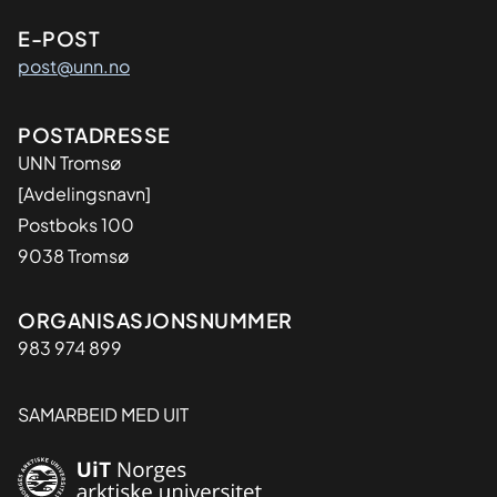
E-POST
post@unn.no
Adresse
POSTADRESSE
UNN Tromsø
[Avdelingsnavn]
Postboks 100
9038 Tromsø
Organisasjon
ORGANISASJONSNUMMER
983 974 899
SAMARBEID MED UIT