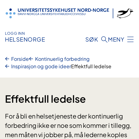
Hopp
til
innhold
LOGG INN
HELSENORGE
SØK
MENY
Forside
Kontinuerlig forbedring
Inspirasjon og gode ideer
Effektfull ledelse
Effektfull ledelse
For å bli en helsetjeneste der kontinuerlig
forbedring ikke er noe som kommer i tillegg,
men måten vi jobber på, må lederne koples