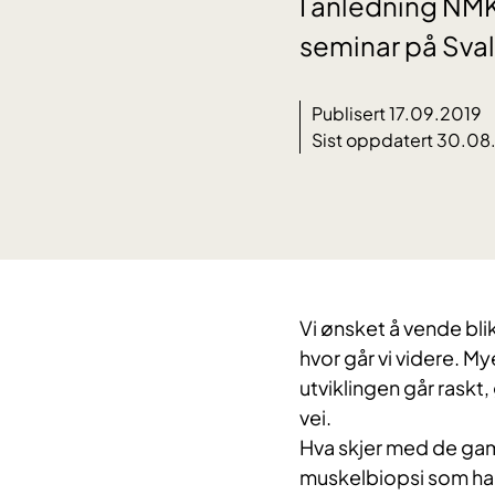
I anledning NMK
seminar på Sva
Publisert 17.09.2019
Sist oppdatert 30.0
Vi ønsket å vende blik
hvor går vi videre. M
utviklingen går rask
vei.
Hva skjer med de ga
muskelbiopsi som har 