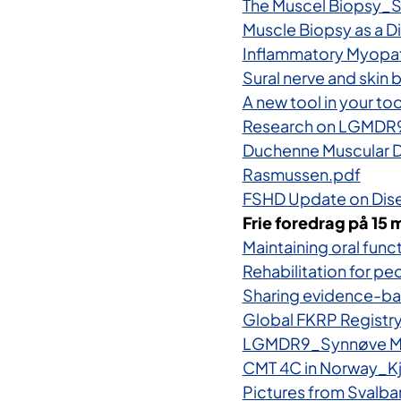
The Muscel Biopsy_S
Muscle Biopsy as a D
Inflammatory Myopat
Sural nerve and skin 
A new tool in your t
Research on LGMDR9
Duchenne Muscular 
Rasmussen.pdf
FSHD Update on Dise
Frie foredrag på 15 
Maintaining oral fun
Rehabilitation for p
Sharing evidence-ba
Global FKRP Registr
LGMDR9_Synnøve M 
CMT 4C in Norway_Kj
Pictures from Svalba