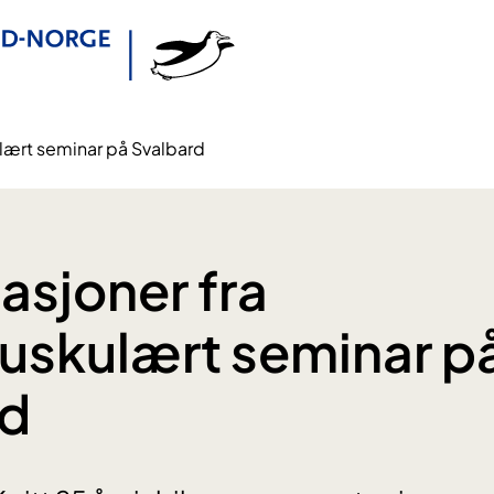
lært seminar på Svalbard
asjoner fra
uskulært seminar p
rd