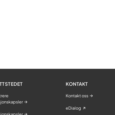
TTSTEDET
KONTAKT
trere
Kontakt oss
sjonskapsler
eDialog
sjonskapsler