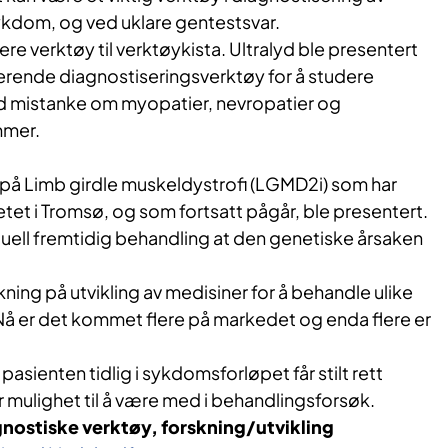
kdom, og ved uklare gentestsvar.
re verktøy til verktøykista. Ultralyd ble presentert
erende diagnostiseringsverktøy for å studere
d mistanke om myopatier, nevropatier og
mer.
 på Limb girdle muskeldystrofi (LGMD2i) som har
etet i Tromsø, og som fortsatt pågår, ble presentert.
ntuell fremtidig behandling at den genetiske årsaken
ning på utvikling av medisiner for å behandle ulike
 er det kommet flere på markedet og enda flere er
 pasienten tidlig i sykdomsforløpet får stilt rett
år mulighet til å være med i behandlingsforsøk.
ostiske verktøy, forskning/utvikling