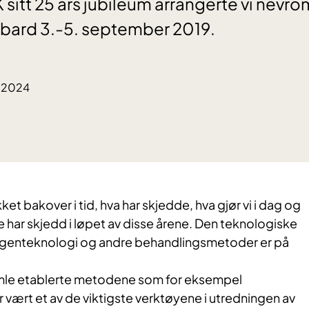
 sitt 25 års jubileum arrangerte vi nevr
lbard 3.-5. september 2019.
8.2024
ket bakover i tid, hva har skjedde, hva gjør vi i dag og
ye har skjedd i løpet av disse årene. Den teknologiske
t, genteknologi og andre behandlingsmetoder er på
mle etablerte metodene som for eksempel
vært et av de viktigste verktøyene i utredningen av