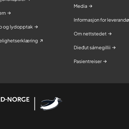
Media
ern
Informasjon for leverandø
to og lydopptak
Om nettstedet
elighetserklæring
Dieđut sámegillii
Pasientreiser