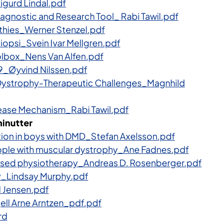
igurd Lindal.pdf
iagnostic and Research Tool_ Rabi Tawil.pdf
hies_Werner Stenzel.pdf
biopsi_Svein Ivar Mellgren.pdf
oolbox_Nens Van Alfen.pdf
_Øyvind Nilssen.pdf
Dystrophy-Therapeutic Challenges_Magnhild
ase Mechanism_Rabi Tawil.pdf
minutter
ction in boys with DMD_Stefan Axelsson.pdf
eople with muscular dystrophy_Ane Fadnes.pdf
sed physiotherapy_Andreas D. Rosenberger.pdf
y_Lindsay Murphy.pdf
Jensen.pdf
ell Arne Arntzen_pdf.pdf
rd