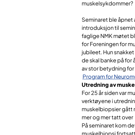
muskelsykdommer?
Seminaret ble åpnet 
introduksjon til semin
faglige NMK møtet ble
for Foreningen for m
jubileet. Hun snakket 
de skal banke på for 
av stor betydning fo
Program for Neuromu
Utredning av musk
For 25 år siden var m
verktøyene i utredni
muskelbiopsier gått
mer og mer tatt over
På seminaret kom det
muskelbiopsi fortsatt