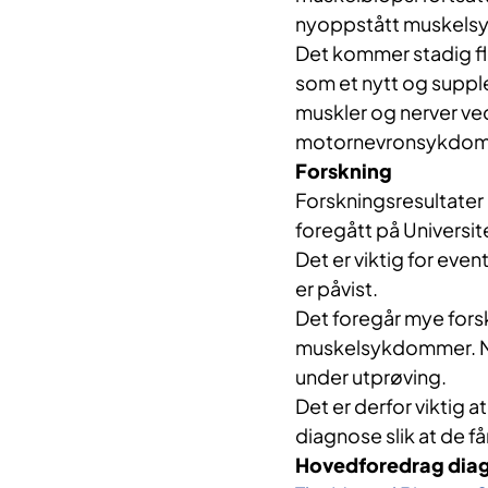
nyoppstått muskelsy
Det kommer stadig fle
som et nytt og suppl
muskler og nerver ve
motornevronsykdom
Forskning
Forskningsresultater
foregått på Universit
Det er viktig for eve
er påvist.
Det foregår mye forsk
muskelsykdommer. Nå
under utprøving.
Det er derfor viktig at
diagnose slik at de f
Hovedforedrag diagn