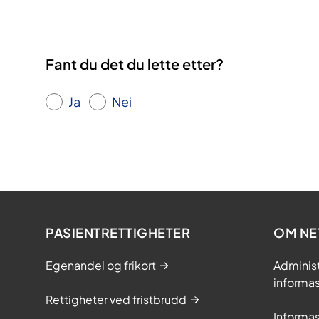
Fant du det du lette etter?
Ja
Nei
PASIENTRETTIGHETER
OM NE
Egenandel og frikort
Adminis
informa
Rettigheter ved fristbrudd
Informa