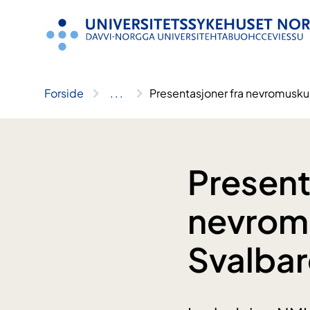
Hopp
til
innhold
Forside
..
.
Presentasjoner fra nevromusku
Present
nevrom
Svalba