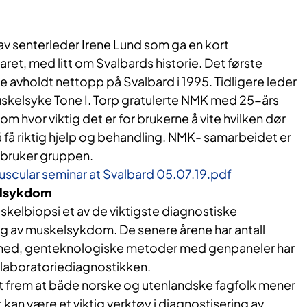
av senterleder Irene Lund som ga en kort
aret, med litt om Svalbards historie. Det første
 avholdt nettopp på Svalbard i 1995. Tidligere leder
uskelsyke Tone I. Torp gratulerte NMK med 25-års
om hvor viktig det er for brukerne å vite hvilken dør
å få riktig hjelp og behandling. NMK- samarbeidet er
r bruker gruppen.
scular seminar at Svalbard 05.07.19.pdf
elsykdom
uskelbiopsi et av de viktigste diagnostiske
ng av muskelsykdom. De senere årene har antall
 ned, genteknologiske metoder med genpaneler har
 laboratoriediagnostikken.
 frem at både norske og utenlandske fagfolk mener
 kan være et viktig verktøy i diagnostisering av