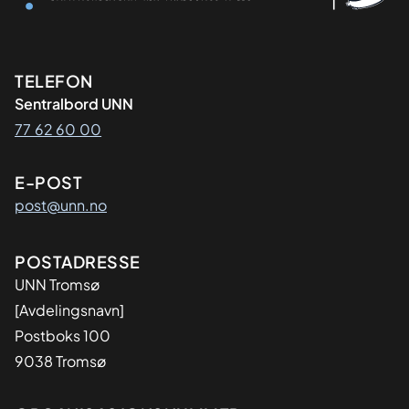
Kontaktinformasjon
TELEFON
Sentralbord UNN
77 62 60 00
E-POST
post@unn.no
Adresse
POSTADRESSE
UNN Tromsø
[Avdelingsnavn]
Postboks 100
9038 Tromsø