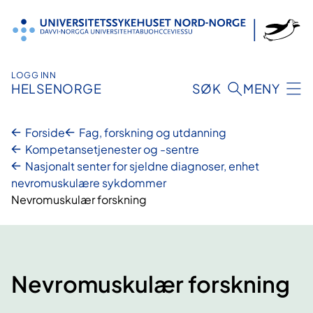
Hopp
til
innhold
LOGG INN
HELSENORGE
SØK
MENY
Forside
Fag, forskning og utdanning
Kompetansetjenester og -sentre
Nasjonalt senter for sjeldne diagnoser, enhet
nevromuskulære sykdommer
Nevromuskulær forskning
Nevromuskulær forskning