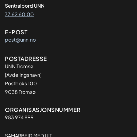
Sentralbord UNN
77 62 60 00
E-POST
post@unn.no
Adresse
POSTADRESSE
UNN Tromsø
[Avdelingsnavn]
Postboks 100
9038 Tromsø
Organisasjon
ORGANISASJONSNUMMER
983 974 899
SAMARBEID MED UIT