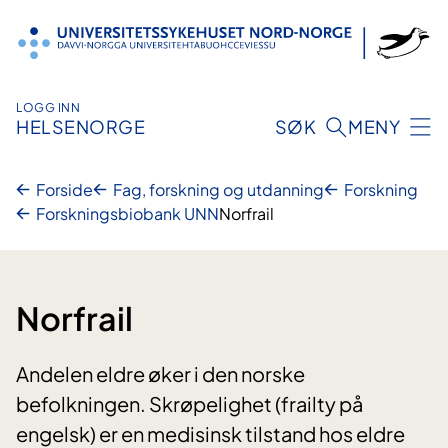
Hopp
til
innhold
LOGG INN
HELSENORGE
SØK
MENY
Forside
Fag, forskning og utdanning
Forskning
Forskningsbiobank UNN
Norfrail
Norfrail
Andelen eldre øker i den norske
befolkningen. Skrøpelighet (frailty på
engelsk) er en medisinsk tilstand hos eldre