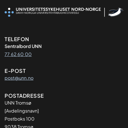
Kontaktinformasjon
TELEFON
Sentralbord UNN
77 62 60 00
E-POST
post@unn.no
Adresse
POSTADRESSE
UNN Tromsø
[Avdelingsnavn]
Postboks 100
9038 Tromsø