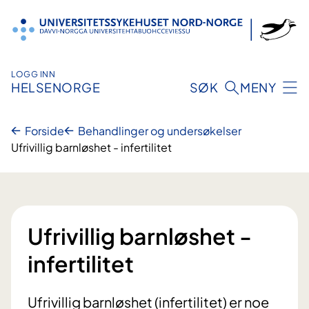
Hopp
til
innhold
LOGG INN
HELSENORGE
SØK
MENY
Forside
Behandlinger og undersøkelser
Ufrivillig barnløshet - infertilitet
Ufrivillig barnløshet -
infertilitet
Ufrivillig barnløshet (infertilitet) er noe