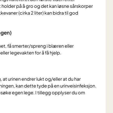
et holder på å gro og det kan løsne sårskorper
evaner (cirka 2 liter) kan bidra til god
ngen)
et, få smerter/spreng i blæren eller
er legevakten for å få hjelp.
at urinen endrer lukt og/eller at du har
ingen, kan dette tyde på en urinveisinfeksjon.
søke egen lege. I tillegg opplyser du om