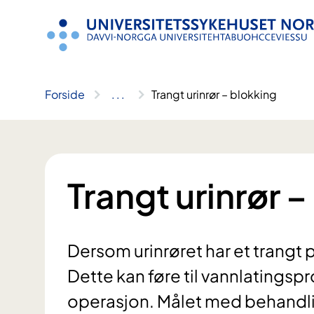
Hopp
til
innhold
Forside
..
.
Trangt urinrør – blokking
Trangt urinrør –
Dersom urinrøret har et trangt 
Dette kan føre til vannlatingsp
operasjon. Målet med behandli