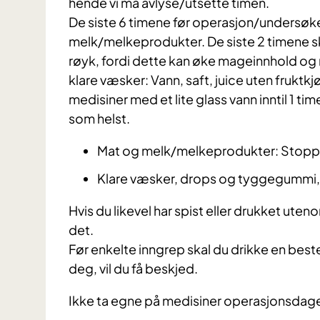
hende vi må avlyse/utsette timen.
De siste 6 timene før operasjon/undersøkel
melk/melkeprodukter. De siste 2 timene 
røyk, fordi dette kan øke mageinnhold og m
klare væsker: Vann, saft, juice uten fruktkj
medisiner med et lite glass vann inntil 1 ti
som helst.
Mat og melk/melkeprodukter: Stoppe
Klare væsker, drops og tyggegummi, 
Hvis du likevel har spist eller drukket ute
det.
Før enkelte inngrep skal du drikke en be
deg, vil du få beskjed.
Ikke ta egne på medisiner operasjonsdag