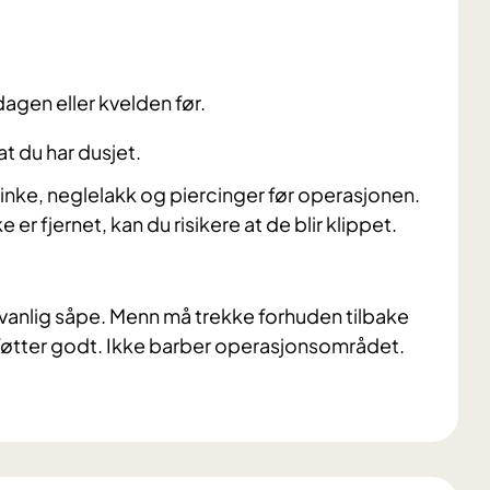
gen eller kvelden før.
at du har dusjet.
sminke, neglelakk og piercinger før operasjonen.
er fjernet, kan du risikere at de blir klippet.
vanlig såpe. Menn må trekke forhuden tilbake
 føtter godt. Ikke barber operasjonsområdet.