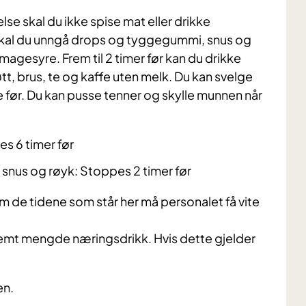
se skal du ikke spise mat eller drikke
skal du unngå drops og tyggegummi, snus og
agesyre. Frem til 2 timer før kan du drikke
øtt, brus, te og kaffe uten melk. Du kan svelge
me før. Du kan pusse tenner og skylle munnen når
s 6 timer før
snus og røyk: Stoppes 2 timer før
nom de tidene som står her må personalet få vite
stemt mengde næringsdrikk.
Hvis dette gjelder
en.