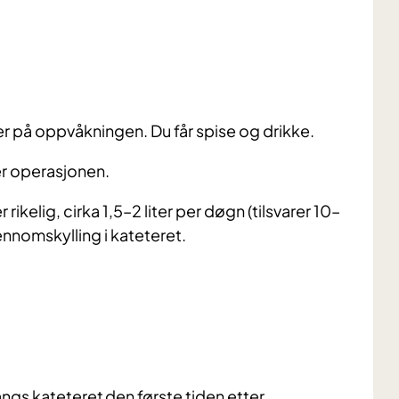
er på oppvåkningen. Du får spise og drikke.
er operasjonen.
rikelig, cirka 1,5–2 liter per døgn (tilsvarer 10–
ennomskylling i kateteret.
 langs kateteret den første tiden etter