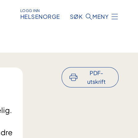
LOGG INN
HELSENORGE
SØK
MENY
PDF-
utskrift
lig.
ndre