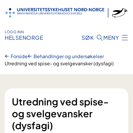
Hopp
til
innhold
LOGG INN
HELSENORGE
SØK
MENY
Forside
Behandlinger og undersøkelser
Utredning ved spise- og svelgevansker (dysfagi)
Utredning ved spise-
og svelgevansker
(dysfagi)