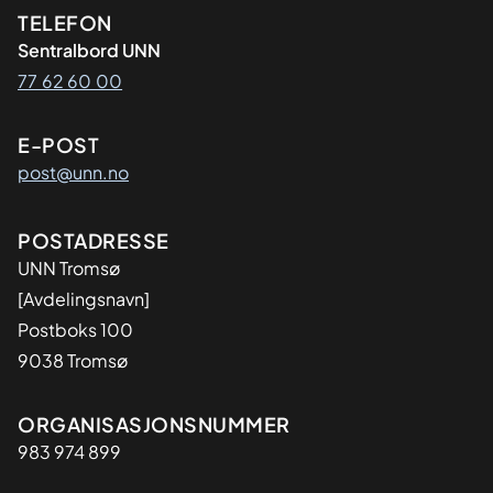
Kontaktinformasjon
TELEFON
Sentralbord UNN
77 62 60 00
E-POST
post@unn.no
Adresse
POSTADRESSE
UNN Tromsø
[Avdelingsnavn]
Postboks 100
9038 Tromsø
Organisasjon
ORGANISASJONSNUMMER
983 974 899