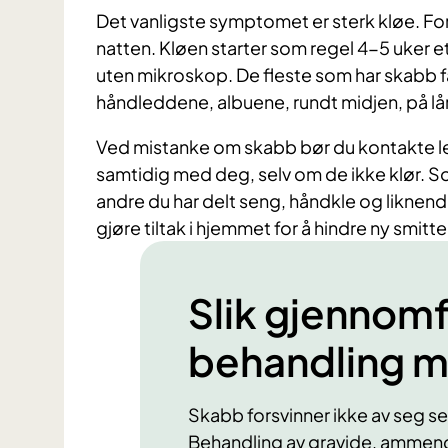
Det vanligste symptomet er sterk kløe. For
natten. Kløen starter som regel 4-5 uker e
uten mikroskop. De fleste som har skabb få
håndleddene, albuene, rundt midjen, på l
Ved mistanke om skabb bør du kontakte le
samtidig med deg, selv om de ikke klør. S
andre du har delt seng, håndkle og liknend
gjøre tiltak i hjemmet for å hindre ny smitte
Slik gjennomf
behandling m
Skabb forsvinner ikke av seg sel
Behandling av gravide, ammende