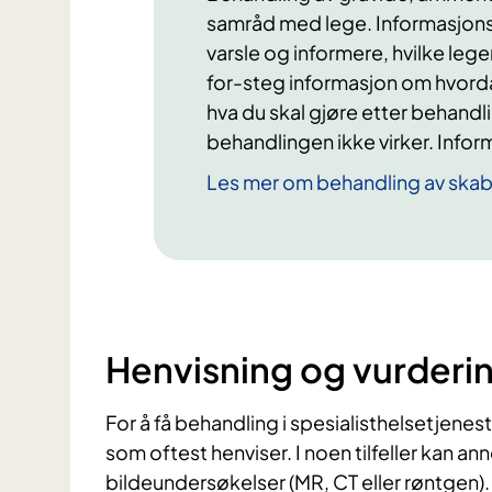
samråd med lege. Informasjonss
varsle og informere, hvilke lege
for-steg informasjon om hvor
hva du skal gjøre etter behand
behandlingen ikke virker. Infor
Les mer om behandling av skab
Henvisning og vurderi
For å få behandling i spesialisthelsetjenes
som oftest henviser. I noen tilfeller kan a
bildeundersøkelser (MR, CT eller røntgen).