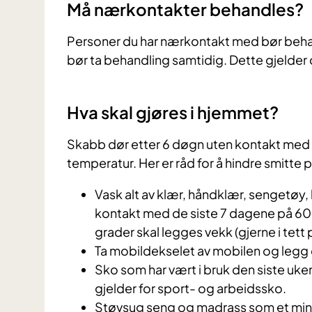
Må nærkontakter behandles?
Personer du har nærkontakt med bør behand
bør ta behandling samtidig. Dette gjelder o
Hva skal gjøres i hjemmet?
Skabb dør etter 6 døgn uten kontakt med h
temperatur. Her er råd for å hindre smitte p
Vask alt av klær, håndklær, sengetøy,
kontakt med de siste 7 dagene på 60 g
grader skal legges vekk (gjerne i tett
Ta mobildekselet av mobilen og legg d
Sko som har vært i bruk den siste uken
gjelder for sport- og arbeidssko.
Støvsug seng og madrass som et min