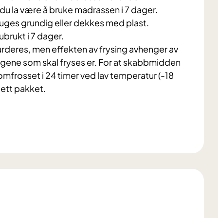
du la være å bruke madrassen i 7 dager.
suges grundig eller dekkes med plast.
ubrukt i 7 dager.
vurderes, men effekten av frysing avhenger av
ngene som skal fryses er. For at skabbmidden
frosset i 24 timer ved lav temperatur (-18
tett pakket.