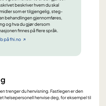
krivet beskriver hvem du skal
midler som er tilgjengelig, steg-
dan behandlingen gjennomføres,
ling og hva du gjør dersom
masjonen finnes på flere språk.
b på fhi.no
ng
ten trenger du henvisning. Fastlegen er den
nnet helsepersonell henvise deg, for eksempel til