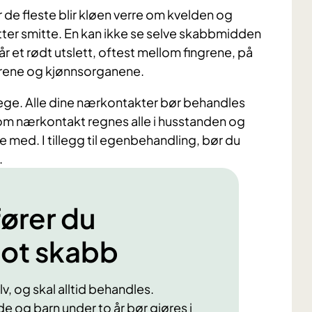
 de fleste blir kløen verre om kvelden og
tter smitte. En kan ikke se selve skabbmidden
r et rødt utslett, oftest mellom fingrene, på
årene og kjønnsorganene.
ge. Alle dine nærkontakter bør behandles
om nærkontakt regnes alle i husstanden og
e med. I tillegg til egenbehandling, bør du
.
ører du
ot skabb
v, og skal alltid behandles.
 og barn under to år bør gjøres i