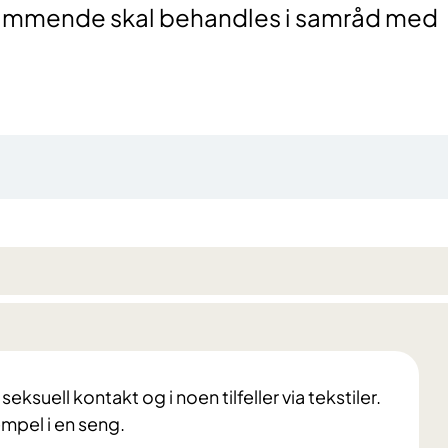
 ammende skal behandles i samråd med
suell kontakt og i noen tilfeller via tekstiler.
empel i en seng.