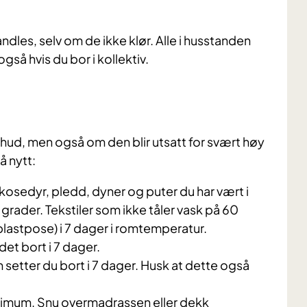
les, selv om de ikke klør. Alle i husstanden
gså hvis du bor i kollektiv.
ud, men også om den blir utsatt for svært høy
å nytt:
 kosedyr, pledd, dyner og puter du har vært i
rader. Tekstiler som ikke tåler vask på 60
 plastpose) i 7 dager i romtemperatur.
et bort i 7 dager.
 setter du bort i 7 dager. Husk at dette også
imum. Snu overmadrassen eller dekk