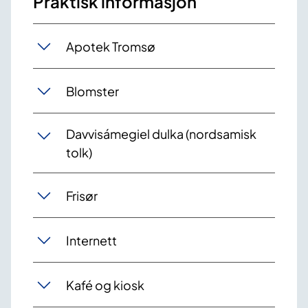
Praktisk informasjon
Apotek Tromsø
Blomster
Davvisámegiel dulka (nordsamisk
tolk)
Frisør
Internett
Kafé og kiosk