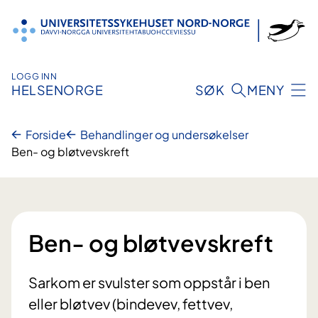
Hopp
til
innhold
LOGG INN
HELSENORGE
SØK
MENY
Forside
Behandlinger og undersøkelser
Ben- og bløtvevskreft
Ben- og bløtvevskreft
Sarkom er svulster som oppstår i ben
eller bløtvev (bindevev, fettvev,