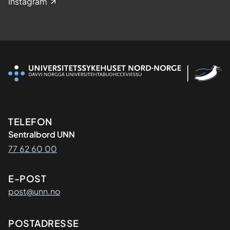
Instagram
Kontaktinformasjon
TELEFON
Sentralbord UNN
77 62 60 00
E-POST
post@unn.no
Adresse
POSTADRESSE