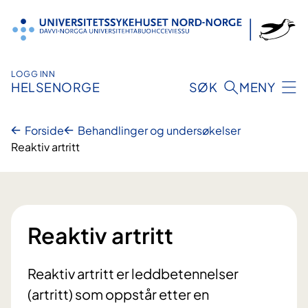
Hopp
til
innhold
LOGG INN
HELSENORGE
SØK
MENY
Forside
Behandlinger og undersøkelser
Reaktiv artritt
Reaktiv artritt
Reaktiv artritt er leddbetennelser
(artritt) som oppstår etter en