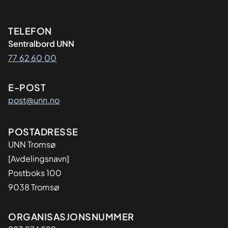
Kontaktinformasjon
TELEFON
Sentralbord UNN
77 62 60 00
E-POST
post@unn.no
Adresse
POSTADRESSE
UNN Tromsø
[Avdelingsnavn]
Postboks 100
9038 Tromsø
Organisasjon
ORGANISASJONSNUMMER