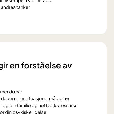
 for eksempel TV eller radio
e andres tanker
ir en forståelse av
mer du har
dagen eller situasjonen nå og før
 og din familie og nettverks ressurser
or din psykiske lidelse