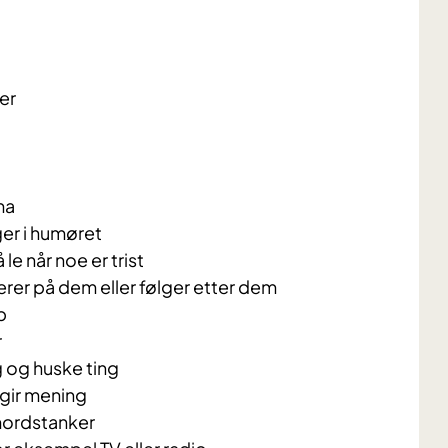
er
ma
nger i humøret
e når noe er trist
erer på dem eller følger etter dem
b
r
 og huske ting
 gir mening
lvmordstanker