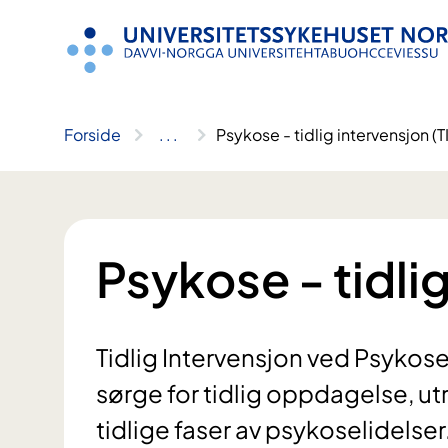
Hopp
til
innhold
Forside
..
.
Psykose - tidlig intervensjon (T
Psykose - tidlig
Tidlig Intervensjon ved Psykose 
sørge for tidlig oppdagelse, u
tidlige faser av psykoselidelse