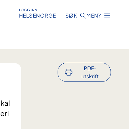
LOGG INN
HELSENORGE
SØK
MENY
PDF-
utskrift
skal
r i