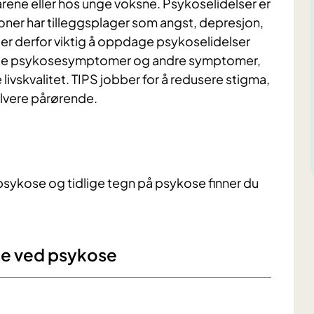
årene eller hos unge voksne. Psykoselidelser er
oner har tilleggsplager som angst, depresjon,
 er derfor viktig å oppdage psykoselidelser
både psykosesymptomer og andre symptomer,
ivskvalitet. TIPS jobber for å redusere stigma,
lvere pårørende.
sykose og tidlige tegn på psykose finner du
lse ved psykose