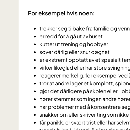
For eksempel hvis noen:
trekker seg tilbake fra familie og venn
er redd for å gå ut av huset
kutter ut trening og hobbyer
sover dårlig eller snur døgnet
er ekstremt opptatt av et spesielt te
virker likeglad eller har store svingni
reagerer merkelig, for eksempel ved å l
tror at andre lager et komplott, spion
gjør det dårligere på skolen eller i job
hører stemmer som ingen andre høre
har problemer med å konsentrere seg
snakker om eller skriver ting som ikke
får panikk, er svært trist eller har se