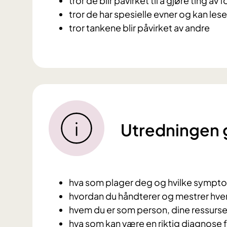
tror de blir påvirket til å gjøre ting av
tror de har spesielle evner og kan les
tror tankene blir påvirket av andre
Utredningen g
hva som plager deg og hvilke sympto
hvordan du håndterer og mestrer hver
hvem du er som person, dine ressurser
hva som kan være en riktig diagnose f