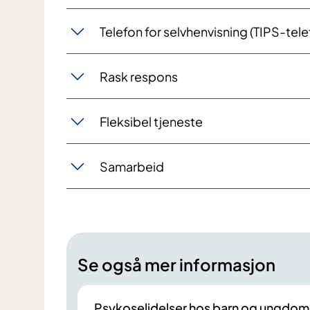
Telefon for selvhenvisning (TIPS-tele
Rask respons
Fleksibel tjeneste
Samarbeid
Se også mer informasjon
Psykoselidelser hos barn og ungdom