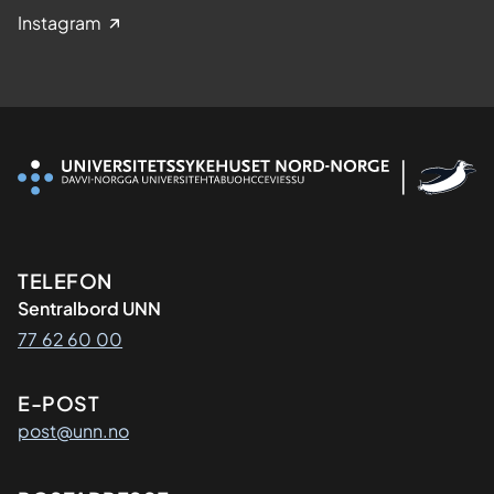
Instagram
Kontaktinformasjon
TELEFON
Sentralbord UNN
77 62 60 00
E-POST
post@unn.no