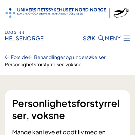
Hopp
til
innhold
LOGG INN
HELSENORGE
SØK
MENY
Forside
Behandlinger og undersøkelser
Personlighetsforstyrrelser, voksne
Personlighetsforstyrrel
ser, voksne
Mange kan leve et godt liv med en