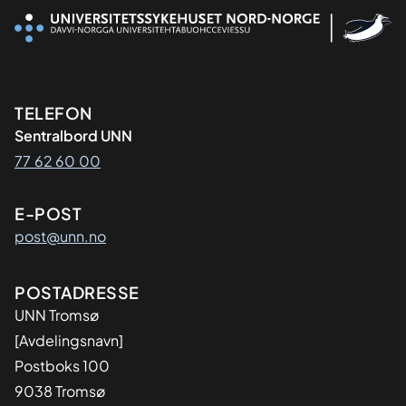
Kontaktinformasjon
TELEFON
Sentralbord UNN
77 62 60 00
E-POST
post@unn.no
Adresse
POSTADRESSE
UNN Tromsø
[Avdelingsnavn]
Postboks 100
9038 Tromsø