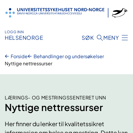
Hopp
til
innhold
LOGG INN
HELSENORGE
SØK
MENY
Forside
Behandlinger og undersøkelser
Nyttige nettressurser
LÆRINGS- OG MESTRINGSSENTERET UNN
Nyttige nettressurser
Her finner du lenker til kvalitetssikret
informasjon om helse og mestring. Dette kan