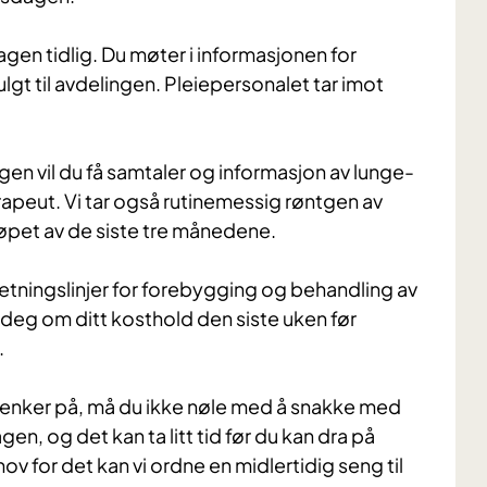
en tidlig. Du møter i informasjonen for
ulgt til avdelingen. Pleiepersonalet tar imot
agen vil du få samtaler og informasjon av lunge-
rapeut. Vi tar også rutinemessig røntgen av
i løpet av de siste tre månedene.
retningslinjer for forebygging og behandling av
 deg om ditt kosthold den siste uken før
.
u tenker på, må du ikke nøle med å snakke med
gen, og det kan ta litt tid før du kan dra på
hov for det kan vi ordne en midlertidig seng til