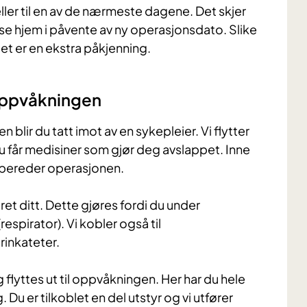
ller til en av de nærmeste dagene. Det skjer
se hjem i påvente av ny operasjonsdato. Slike
det er en ekstra påkjenning.
oppvåkningen
lir du tatt imot av en sykepleier. Vi flytter
u får medisiner som gjør deg avslappet. Inne
rbereder operasjonen.
røret ditt. Dette gjøres fordi du under
espirator). Vi kobler også til
urinkateter.
flyttes ut til oppvåkningen. Her har du hele
Du er tilkoblet en del utstyr og vi utfører