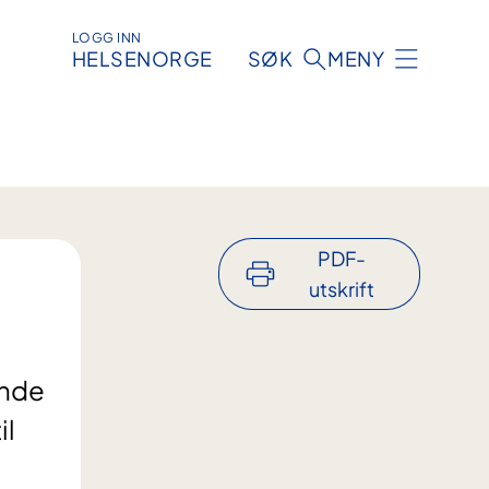
LOGG INN
HELSENORGE
SØK
MENY
PDF-
utskrift
ende
il