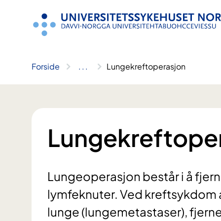
Hopp
til
innhold
Forside
..
.
Lungekreftoperasjon
Lungekreftope
Lungeoperasjon består i å fjern
lymfeknuter. Ved kreftsykdom a
lunge (lungemetastaser), fjern