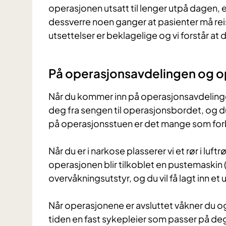
operasjonen utsatt til lenger utpå dagen, e
dessverre noen ganger at pasienter må rei
utsettelser er beklagelige og vi forstår at 
På operasjonsavdelingen og 
Når du kommer inn på operasjonsavdelingen b
deg fra sengen til operasjonsbordet, og d
på operasjonsstuen er det mange som fo
Når du er i narkose plasserer vi et rør i luft
operasjonen blir tilkoblet en pustemaskin (r
overvåkningsutstyr, og du vil få lagt inn et 
Når operasjonene er avsluttet våkner du og 
tiden en fast sykepleier som passer på deg. 