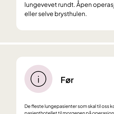
lungevevet rundt. Åpen operasjo
eller selve brysthulen.
Før
De fleste lungepasienter som skal til oss 
pasienthotellet til morgenen på operasj