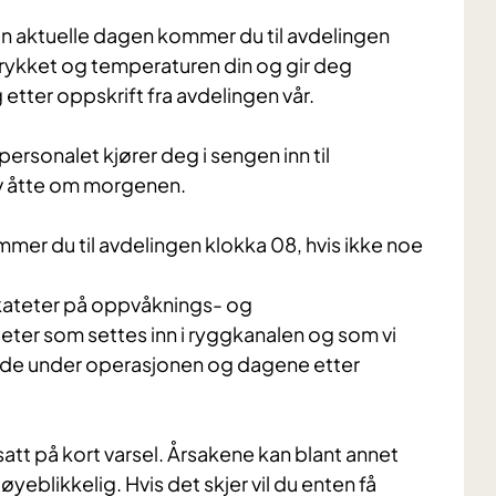
en aktuelle dagen kommer du til avdelingen
trykket og temperaturen din og gir deg
 etter oppskrift fra avdelingen vår.
personalet kjører deg i sengen inn til
v åtte om morgenen.
r du til avdelingen klokka 08, hvis ikke noe
alkateter på oppvåknings- og
eter som settes inn i ryggkanalen og som vi
 både under operasjonen og dagene etter
tsatt på kort varsel. Årsakene kan blant annet
eblikkelig. Hvis det skjer vil du enten få