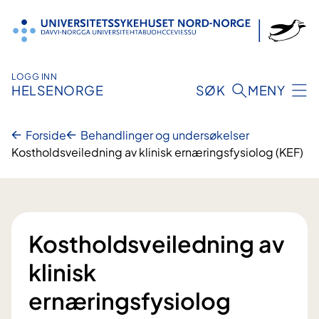
Hopp
til
innhold
LOGG INN
HELSENORGE
SØK
MENY
Forside
Behandlinger og undersøkelser
Kostholdsveiledning av klinisk ernæringsfysiolog (KEF)
Kostholdsveiledning av
klinisk
ernæringsfysiolog