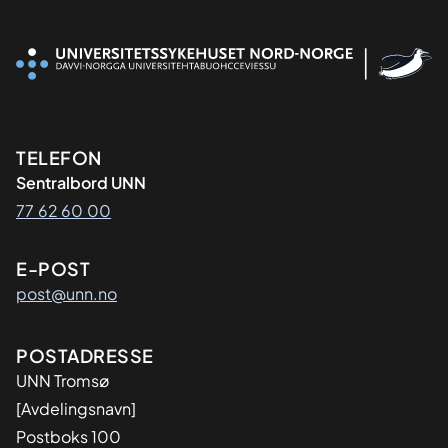
Kontaktinformasjon
TELEFON
Sentralbord UNN
77 62 60 00
E-POST
post@unn.no
Adresse
POSTADRESSE
UNN Tromsø
[Avdelingsnavn]
Postboks 100