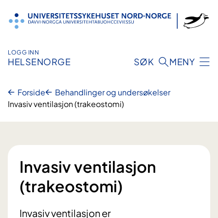
Hopp
til
innhold
LOGG INN
HELSENORGE
SØK
MENY
Forside
Behandlinger og undersøkelser
Invasiv ventilasjon (trakeostomi)
Invasiv ventilasjon
(trakeostomi)
Invasiv ventilasjon er