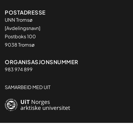
Adresse
POSTADRESSE
UNN Tromsø
[Avdelingsnavn]
Postboks 100
9038 Tromsø
Organisasjon
ORGANISASJONSNUMMER
983 974 899
SAMARBEID MED UIT