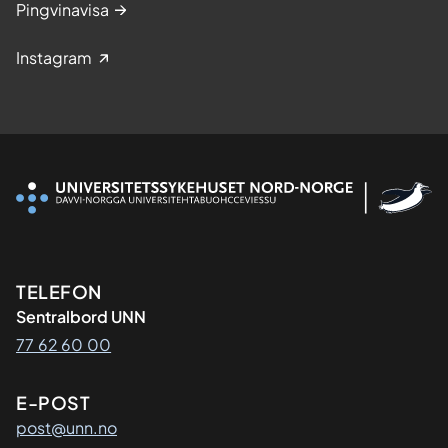
Pingvinavisa
Instagram
Kontaktinformasjon
TELEFON
Sentralbord UNN
77 62 60 00
E-POST
post@unn.no