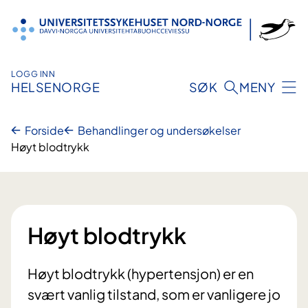
Hopp
til
innhold
LOGG INN
HELSENORGE
SØK
MENY
Forside
Behandlinger og undersøkelser
Høyt blodtrykk
Høyt blodtrykk
Høyt blodtrykk (hypertensjon) er en
svært vanlig tilstand, som er vanligere jo