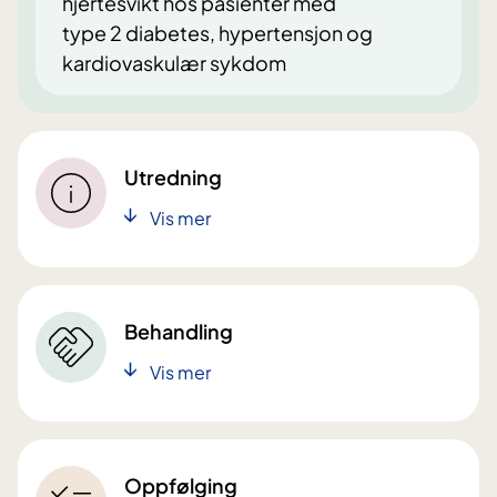
hjertesvikt hos pasienter med
type 2 diabetes, hypertensjon og
kardiovaskulær sykdom
Utredning
Vis mer
Behandling
Vis mer
Oppfølging