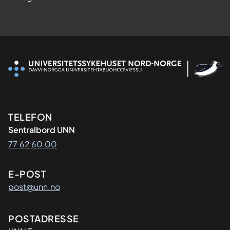
Kontaktinformasjon
TELEFON
Sentralbord UNN
77 62 60 00
E-POST
post@unn.no
Adresse
POSTADRESSE