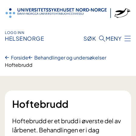
Hopp
til
innhold
LOGG INN
HELSENORGE
SØK
MENY
Forside
Behandlinger og undersøkelser
Hoftebrudd
Hoftebrudd
Hoftebrudd er et brudd i øverste del av
lårbenet. Behandlingen er i dag