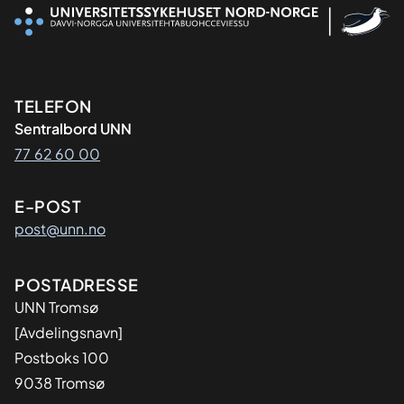
Kontaktinformasjon
TELEFON
Sentralbord UNN
77 62 60 00
E-POST
post@unn.no
Adresse
POSTADRESSE
UNN Tromsø
[Avdelingsnavn]
Postboks 100
9038 Tromsø