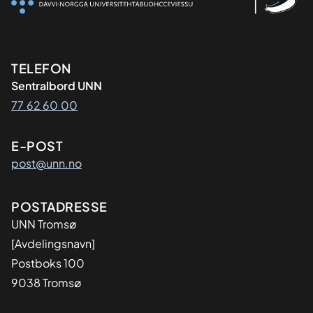
Kontaktinformasjon
TELEFON
Sentralbord UNN
77 62 60 00
E-POST
post@unn.no
Adresse
POSTADRESSE
UNN Tromsø
[Avdelingsnavn]
Postboks 100
9038 Tromsø