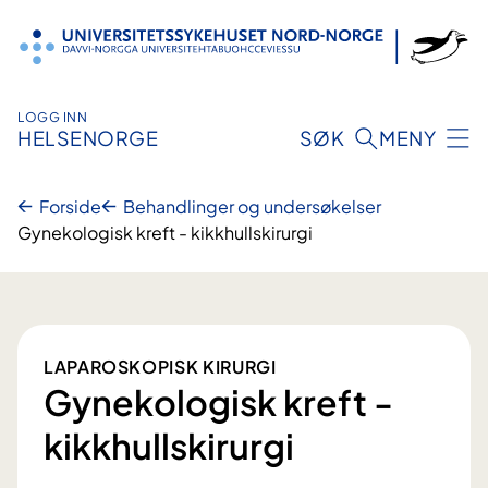
Hopp
til
innhold
LOGG INN
HELSENORGE
SØK
MENY
Forside
Behandlinger og undersøkelser
Gynekologisk kreft - kikkhullskirurgi
LAPAROSKOPISK KIRURGI
Gynekologisk kreft -
kikkhullskirurgi