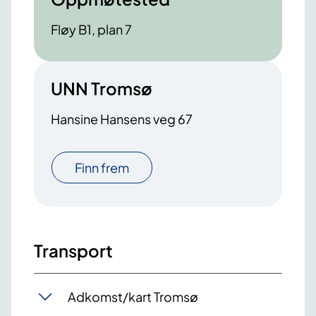
Fløy B1, plan 7
UNN Tromsø
Hansine Hansens veg 67
Finn frem
Transport
Adkomst/kart Tromsø