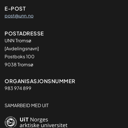
E-POST
post@unn.no
Adresse
POSTADRESSE
UNN Tromsø
[Avdelingsnavn]
Postboks 100
9038 Tromsø
Organisasjon
ORGANISASJONSNUMMER
983 974 899
SAMARBEID MED UIT