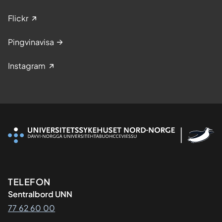
Flickr
Pingvinavisa
Instagram
Kontaktinformasjon
TELEFON
Sentralbord UNN
77 62 60 00