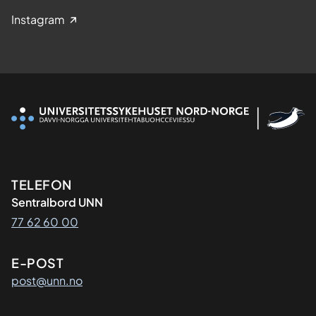
Instagram
Kontaktinformasjon
TELEFON
Sentralbord UNN
77 62 60 00
E-POST
post@unn.no