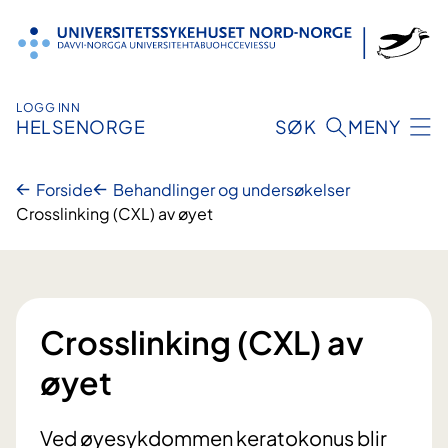
Hopp
til
innhold
LOGG INN
HELSENORGE
SØK
MENY
Forside
Behandlinger og undersøkelser
Crosslinking (CXL) av øyet
Crosslinking (CXL) av
øyet
Ved øyesykdommen keratokonus blir