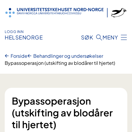
Hopp
til
innhold
LOGG INN
HELSENORGE
SØK
MENY
Forside
Behandlinger og undersøkelser
Bypassoperasjon (utskifting av blodårer til hjertet)
Bypassoperasjon
(utskifting av blodårer
til hjertet)