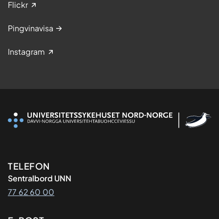
Flickr
Pingvinavisa
Instagram
Kontaktinformasjon
TELEFON
Sentralbord UNN
77 62 60 00