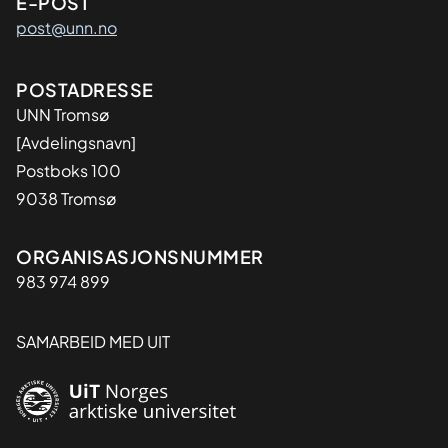
E-POST
post@unn.no
Adresse
POSTADRESSE
UNN Tromsø
[Avdelingsnavn]
Postboks 100
9038 Tromsø
Organisasjon
ORGANISASJONSNUMMER
983 974 899
SAMARBEID MED UIT