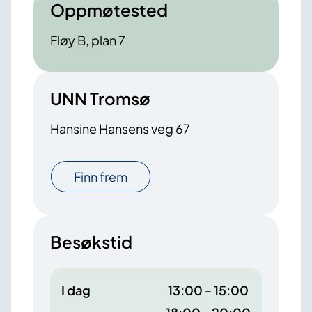
Oppmøtested
Fløy B, plan 7
UNN Tromsø
Hansine Hansens veg 67
Finn frem
Besøkstid
I dag
13:00 - 15:00