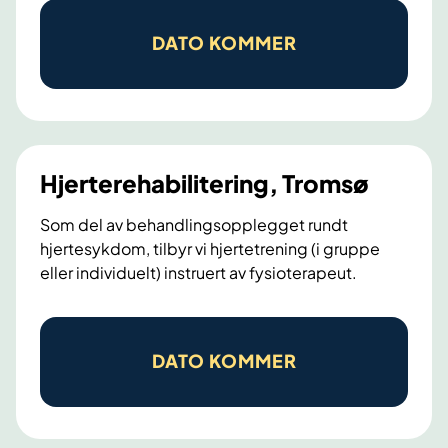
e
r
DATO KOMMER
t
e
s
y
k
Hjerterehabilitering, Tromsø
d
o
Som del av behandlingsopplegget rundt
hjertesykdom, tilbyr vi hjertetrening (i gruppe
m
eller individuelt) instruert av fysioterapeut.
.
L
H
æ
j
r
DATO KOMMER
e
i
r
n
t
g