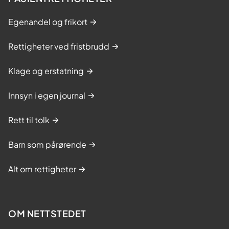
T
s
r
Egenandel og frikort
o
m
Rettigheter ved fristbrudd
s
ø
Klage og erstatning
Innsyn i egen journal
Rett til tolk
Barn som pårørende
Alt om rettigheter
OM NETTSTEDET