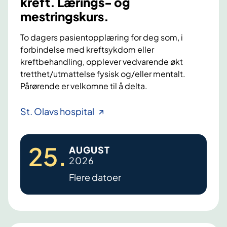
kreft. Lærings- og
mestringskurs.
To dagers pasientopplæring for deg som, i
forbindelse med kreftsykdom eller
kreftbehandling, opplever vedvarende økt
tretthet/utmattelse fysisk og/eller mentalt.
Pårørende er velkomne til å delta.
F
St. Olavs hospital
a
t
25
.
AUGUST
i
2026
g
Flere datoer
u
e
,
k