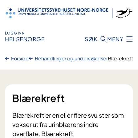
Hopp
til
innhold
LOGG INN
HELSENORGE
SØK
MENY
Forside
Behandlinger og undersøkelser
Blærekreft
Blærekreft
Blærekreft er en eller flere svulster som
vokser ut fra urinblærens indre
overflate. Blærekreft