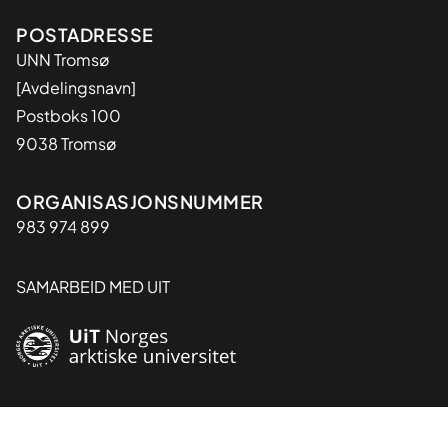
Adresse
POSTADRESSE
UNN Tromsø
[Avdelingsnavn]
Postboks 100
9038 Tromsø
Organisasjon
ORGANISASJONSNUMMER
983 974 899
SAMARBEID MED UIT