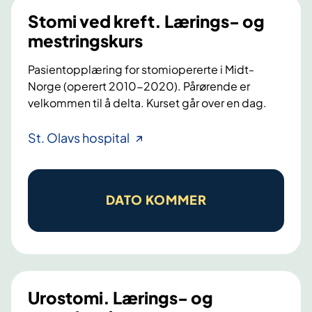
r
Stomi ved kreft. Lærings- og
o
mestringskurs
n
i
Pasientopplæring for stomiopererte i Midt-
s
Norge (operert 2010-2020). Pårørende er
velkommen til å delta. Kurset går over en dag.
k
u
S
St. Olavs hospital
t
t
m
o
a
m
t
DATO KOMMER
i
t
v
e
e
l
d
s
k
e
Urostomi. Lærings- og
r
s