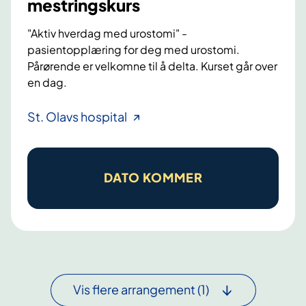
mestringskurs
e
s
f
"Aktiv hverdag med urostomi" -
y
t
pasientopplæring for deg med urostomi.
n
Pårørende er velkomne til å delta. Kurset går over
.
d
en dag.
L
r
æ
o
U
St. Olavs hospital
r
m
r
i
e
o
n
t
s
DATO KOMMER
g
t
t
s
e
o
-
r
m
o
k
i
g
r
.
m
e
L
Vis flere arrangement
e
(1)
f
æ