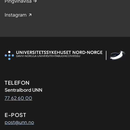
Pingvinavisa
Instagram
Kontaktinformasjon
TELEFON
Sentralbord UNN
77 62 60 00
E-POST
post@unn.no