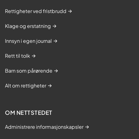
s
i
k
Rettigheter ved fristbrudd
n
u
g
r
Klage og erstatning
s
s
k
Innsyn i egen journal
u
Rett til tolk
r
s
Barn som pårørende
.
Alt om rettigheter
OM NETTSTEDET
Administrere informasjonskapsler