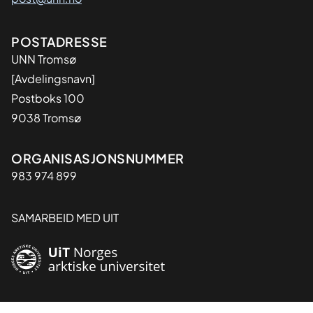
Adresse
POSTADRESSE
UNN Tromsø
[Avdelingsnavn]
Postboks 100
9038 Tromsø
Organisasjon
ORGANISASJONSNUMMER
983 974 899
SAMARBEID MED UIT