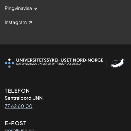
Pingvinavisa
Instagram
Kontaktinformasjon
TELEFON
Sentralbord UNN
77 62 60 00
E-POST
post@unn.no