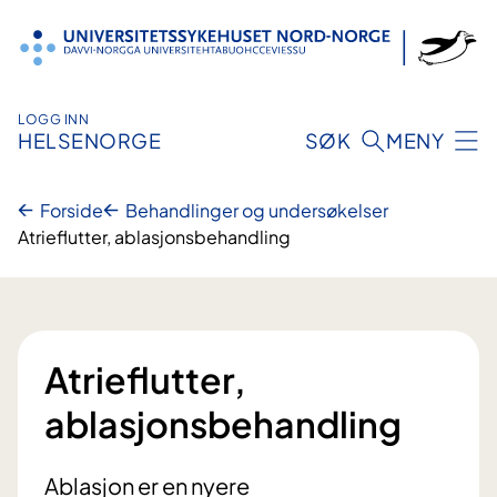
Hopp
til
innhold
LOGG INN
HELSENORGE
SØK
MENY
Forside
Behandlinger og undersøkelser
Atrieflutter, ablasjonsbehandling
Atrieflutter,
ablasjonsbehandling
Ablasjon er en nyere