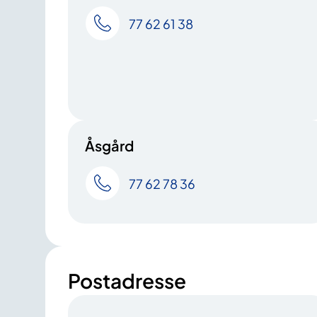
77 62 61 38
Åsgård
77 62 78 36
Postadresse