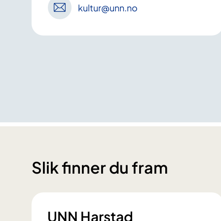
kultur
@unn
.no
Slik finner du fram
UNN Harstad