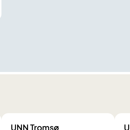
UNN Tromsø
U