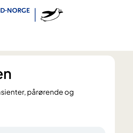
en
asienter, pårørende og