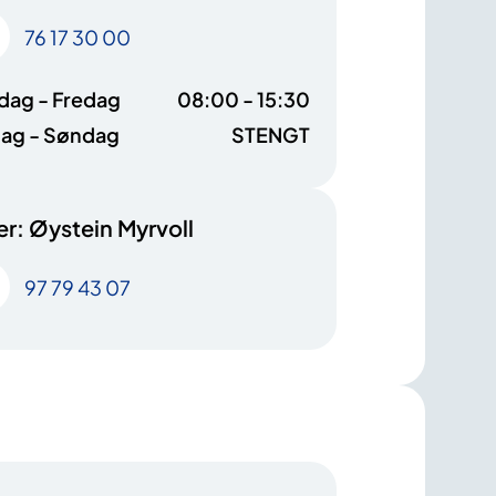
76 17 30 00
ag - Fredag
08:00 - 15:30
ag - Søndag
STENGT
r: Øystein Myrvoll
97 79 43 07