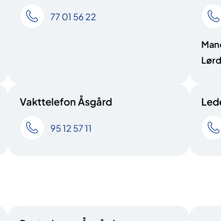
77 01 56 22
Mand
Lørd
Vakttelefon Åsgård
Lede
95 12 57 11