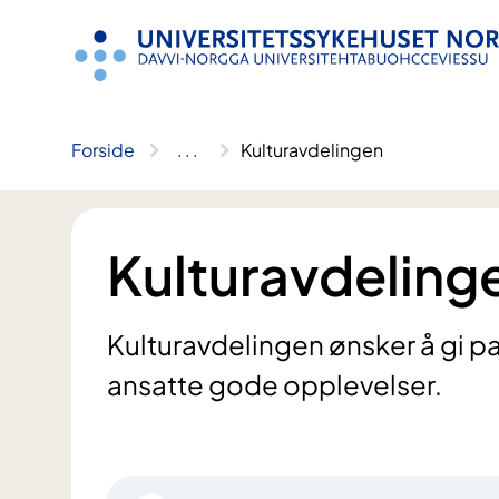
Hopp
til
innhold
Forside
..
.
Kulturavdelingen
Kulturavdeling
Kulturavdelingen ønsker å gi p
ansatte gode opplevelser.