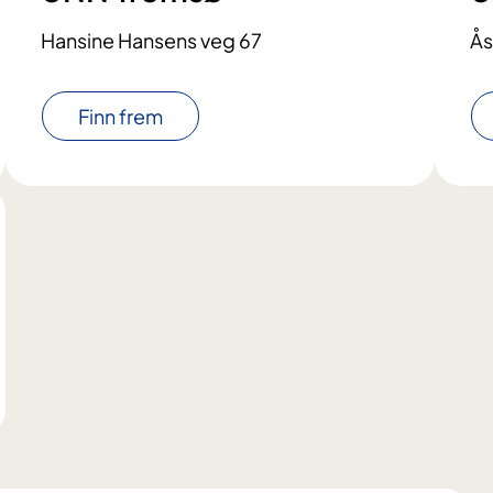
Hansine Hansens veg 67
Ås
Finn frem