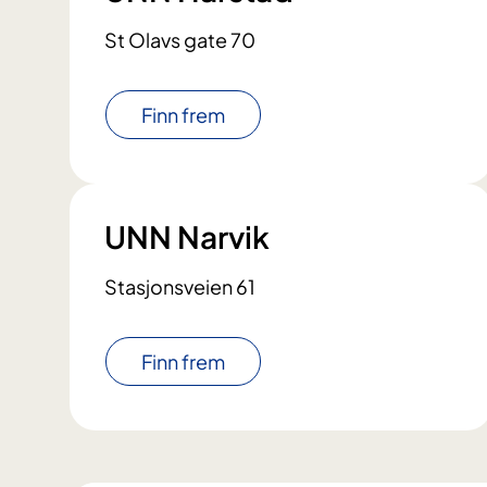
St Olavs gate 70
Finn frem
UNN Narvik
Stasjonsveien 61
Finn frem