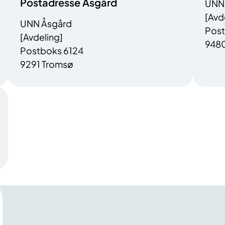
Postadresse Åsgård
UNN 
[Avd
UNN Åsgård
Post
[Avdeling]
9480
Postboks 6124
9291 Tromsø