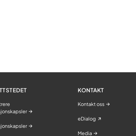
TTSTEDET
KONTAKT
trere
Kontakt oss
sjonskapsler
eDialog
sjonskapsler
Media