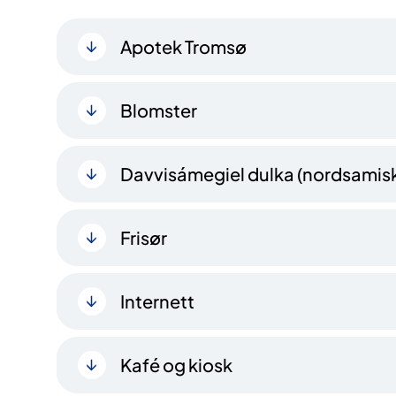
Apotek Tromsø
Blomster
Davvisámegiel dulka (nordsamisk
Frisør
Internett
Kafé og kiosk