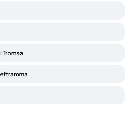
 i Tromsø
 kreftramma