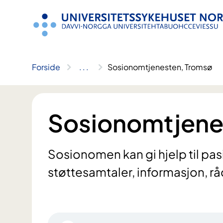
Hopp
til
innhold
Forside
..
.
Sosionomtjenesten, Tromsø
Sosionomtjene
Sosionomen kan gi hjelp til p
støttesamtaler, informasjon, rå