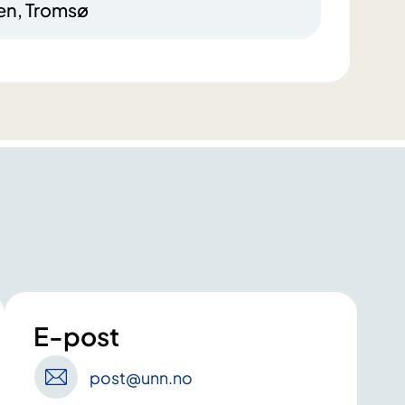
en, Tromsø
E-post
post
@unn
.no