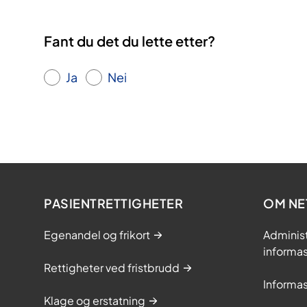
Fant du det du lette etter?
Ja
Nei
PASIENTRETTIGHETER
OM NE
Egenandel og frikort
Adminis
informa
Rettigheter ved fristbrudd
Informa
Klage og erstatning