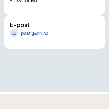
9038 Tromsø
E-post
post
@unn
.no