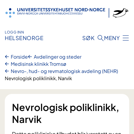
Hopp
til
innhold
LOGG INN
HELSENORGE
SØK
MENY
Forside
Avdelinger og steder
Medisinsk klinikk Tromsø
Nevro-, hud- og revmatologisk avdeling (NEHR)
Nevrologisk poliklinikk, Narvik
Nevrologisk poliklinikk,
Narvik
Dette polikliniske tilbudet blir ivaretatt av en