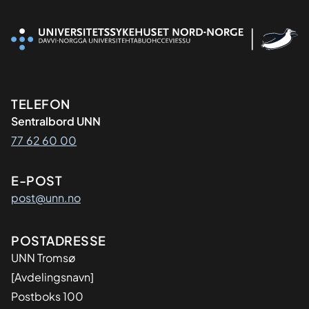
Kontaktinformasjon
TELEFON
Sentralbord UNN
77 62 60 00
E-POST
post@unn.no
Adresse
POSTADRESSE
UNN Tromsø
[Avdelingsnavn]
Postboks 100