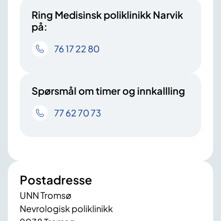
Ring Medisinsk poliklinikk Narvik
på:
76 17 22 80
Spørsmål om timer og innkallling
77 62 70 73
Postadresse
UNN Tromsø
Nevrologisk poliklinikk