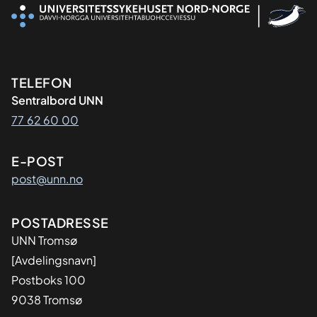
Kontaktinformasjon
TELEFON
Sentralbord UNN
77 62 60 00
E-POST
post@unn.no
Adresse
POSTADRESSE
UNN Tromsø
[Avdelingsnavn]
Postboks 100
9038 Tromsø