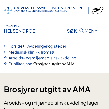
Hopp
til
innhold
LOGG INN
HELSENORGE
SØK
MENY
Forside
Avdelinger og steder
Medisinsk klinikk Tromsø
Arbeids- og miljømedisinsk avdeling
Publikasjoner
Brosjyrer utgitt av AMA
Brosjyrer utgitt av AMA
Arbeids- og miljømedisinsk avdeling lager