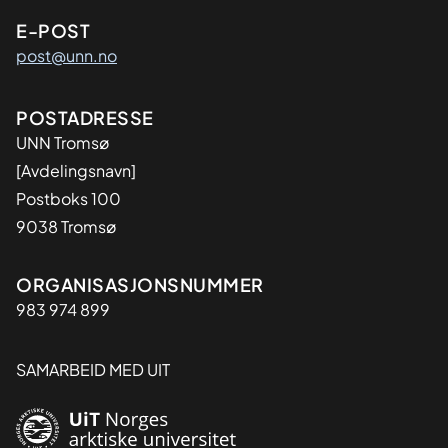
E-POST
post@unn.no
Adresse
POSTADRESSE
UNN Tromsø
[Avdelingsnavn]
Postboks 100
9038 Tromsø
Organisasjon
ORGANISASJONSNUMMER
983 974 899
SAMARBEID MED UIT