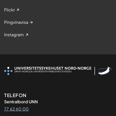
Flickr
Pingvinavisa
Instagram
Kontaktinformasjon
TELEFON
Sentralbord UNN
77 62 60 00