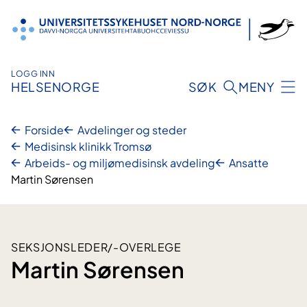
Hopp
til
innhold
LOGG INN
HELSENORGE
SØK
MENY
Forside
Avdelinger og steder
Medisinsk klinikk Tromsø
Arbeids- og miljømedisinsk avdeling
Ansatte
Martin Sørensen
SEKSJONSLEDER/-OVERLEGE
Martin Sørensen