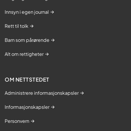
r
s
Innsyn i egen journal
i
k
n
u
Rett til tolk
g
r
s
s
Barn som pårørende
k
-
u
N
Alt om rettigheter
r
a
s
r
-
v
OM NETTSTEDET
N
i
a
k
Administrere informasjonskapsler
r
v
Informasjonskapsler
i
Personvern
k