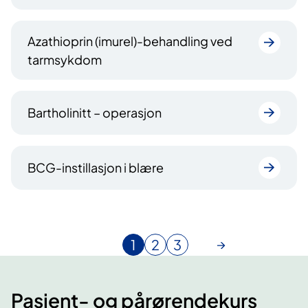
Azathioprin (imurel)-behandling ved
tarmsykdom
Bartholinitt – operasjon
BCG-instillasjon i blære
1
2
3
N
G
G
å
å
å
v
t
t
Pasient- og pårørendekurs
æ
i
i