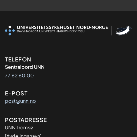
Kontaktinformasjon
TELEFON
Sentralbord UNN
77 62 60 00
E-POST
post@unn.no
Adresse
POSTADRESSE
UNN Tromsø
[Avdelingsnavn]