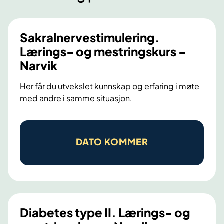
r
l
l
e
s
s
n
i
i
Sakralnervestimulering.
d
d
d
Lærings- og mestringskurs -
e
e
e
s
Narvik
i
d
Her får du utvekslet kunnskap og erfaring i møte
e
med andre i samme situasjon.
S
a
DATO KOMMER
k
r
a
l
n
Diabetes type II. Lærings- og
e