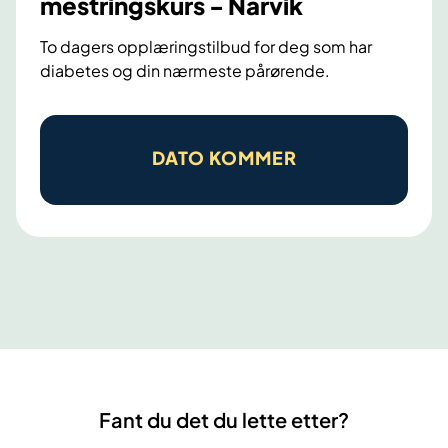
mestringskurs - Narvik
r
To dagers opplæringstilbud for deg som har
v
diabetes og din nærmeste pårørende.
e
s
D
t
i
i
DATO KOMMER
a
m
b
u
e
l
t
e
e
r
s
i
t
n
y
g
p
.
Fant du det du lette etter?
e
L