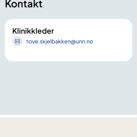
Kontakt
Klinikkleder
tove
.skjelbakken
@unn
.no