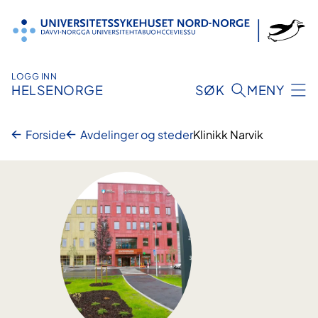
Hopp
til
innhold
LOGG INN
HELSENORGE
SØK
MENY
Forside
Avdelinger og steder
Klinikk Narvik